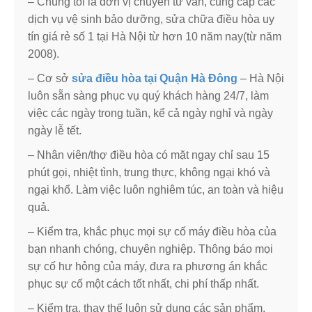
– Chúng tôi là đơn vị chuyên tư vấn, cung cấp các
dịch vụ vệ sinh bảo dưỡng, sửa chữa điều hòa uy
tín giá rẻ số 1 tại Hà Nội từ hơn 10 năm nay(từ năm
2008).
– Cơ sở
sửa điều hòa tại Quận Hà Đông
– Hà Nội
luôn sẵn sàng phục vụ quý khách hàng 24/7, làm
việc các ngày trong tuần, kể cả ngày nghỉ và ngày
ngày lễ tết.
– Nhân viên/thợ điều hòa có mặt ngay chỉ sau 15
phút gọi, nhiệt tình, trung thực, không ngại khó và
ngại khổ. Làm việc luôn nghiêm túc, an toàn và hiệu
quả.
– Kiểm tra, khắc phục mọi sự cố máy điều hòa của
bạn nhanh chóng, chuyên nghiệp. Thông báo mọi
sự cố hư hỏng của máy, đưa ra phương án khắc
phục sự cố một cách tốt nhất, chi phí thấp nhất.
– Kiểm tra, thay thế luôn sử dụng các sản phẩm,