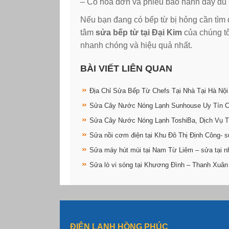
– Có hóa đơn và phiếu bảo hành đầy đủ
Nếu bạn đang có bếp từ bị hỏng cần tìm đ
tâm
sửa bếp từ tại Đại Kim
của chúng tô
nhanh chóng và hiệu quả nhất.
BÀI VIẾT LIÊN QUAN
Địa Chỉ Sửa Bếp Từ Chefs Tại Nhà Tại Hà Nội
Sửa Cây Nước Nóng Lạnh Sunhouse Uy Tín 
Sửa Cây Nước Nóng Lạnh ToshiBa, Dịch Vụ T
Sửa nồi cơm điện tại Khu Đô Thị Định Công- s
Sửa máy hút mùi tại Nam Từ Liêm – sửa tại n
Sửa lò vi sóng tại Khương Đình – Thanh Xuân
ĐIỆN LẠNH HỒNG PHÚC