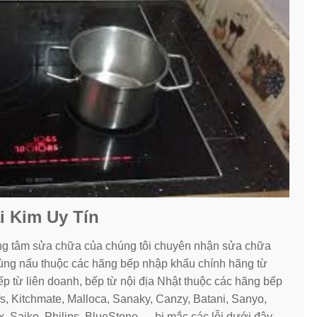
ại Kim Uy Tín
rung tâm sửa chữa của chúng tôi chuyên nhận sửa chữa
 vùng nấu thuộc các hãng bếp nhập khẩu chính hãng từ
p từ liên doanh, bếp từ nội địa Nhật thuộc các hãng bếp
efs, Kitchmate, Malloca, Sanaky, Canzy, Batani, Sanyo,
, Saiko, Philips, BlueStone ….bị mắc các lỗi dưới đây.