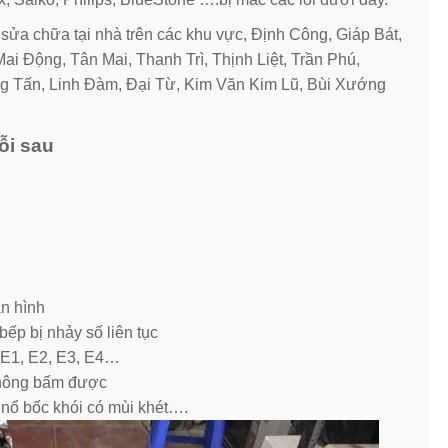
sửa chữa tại nhà trên các khu vực, Định Công, Giáp Bát,
i Động, Tân Mai, Thanh Trì, Thịnh Liệt, Trần Phú,
g Tấn, Linh Đàm, Đại Từ, Kim Văn Kim Lũ, Bùi Xướng
ỗi sau
àn hình
ếp bị nhảy số liên tục
, E1, E2, E3, E4…
không bấm được
 nổ bốc khói có mùi khét….