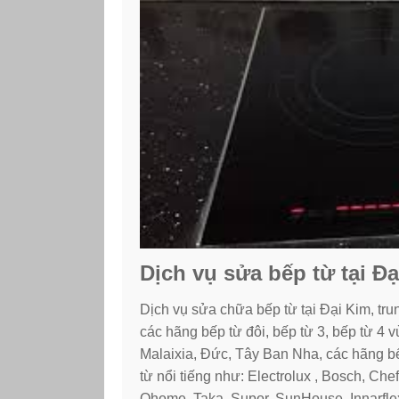
Dịch vụ sửa bếp từ tại Đ
Dịch vụ sửa chữa bếp từ tại Đại Kim, t
các hãng bếp từ đôi, bếp từ 3, bếp từ 4
Malaixia, Đức, Tây Ban Nha, các hãng bế
từ nổi tiếng như: Electrolux , Bosch, Ch
Qhome, Taka, Supor, SunHouse, Innarflex