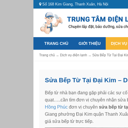
Số 168 Kim Giang, Thanh Xuân, Hà Nội
TRANG CHỦ
GIỚI THIỆU
DỊCH VỤ
Trang chủ
→
Dịch vụ điện lạnh
→
Sửa Bếp Từ Tại Đại K
Sửa Bếp Từ Tại Đại Kim – D
Bếp từ nhà bạn đang gặp phải các sự cố
quạt…..cần tìm đơn vị chuyên nhận sửa b
Hồng Phúc
đơn vị chuyên
sửa bếp từ tạ
Giang phường Đại Kim quận Thanh Xuân
giá sửa bếp từ trực tiếp.