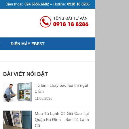
Điện thoại:
024.6656.6682
– Hotline:
0918 18 8286
Ệ
ĐIỆN MÁY EBEST
BÀI VIẾT NỔI BẬT
Tủ lạnh chạy bao lâu thì ngắt
1 lần
11/06/2026
Mua Tủ Lạnh Cũ Giá Cao Tại
Quận Ba Đình – Bán Tủ Lạnh
Cũ