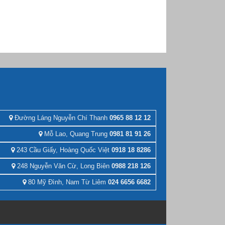
Đường Láng Nguyễn Chí Thanh
0965 88 12 12
Mỗ Lao, Quang Trung
0981 81 91 26
243 Cầu Giấy, Hoàng Quốc Việt
0918 18 8286
248 Nguyễn Văn Cừ, Long Biên
0988 218 126
80 Mỹ Đình, Nam Từ Liêm
024 6656 6682