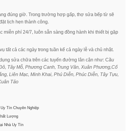
hàng đúng giờ. Trong trường hợp gấp, thợ sửa bếp từ sẽ
đặt lịch hẹn thành công.
c miễn phí 24/7, luôn sẵn sàng đồng hành khi thiết bị gặp
ụ tất cả các ngày trong tuần kể cả ngày lễ và chủ nhật.
ụng sửa chữa trên các tuyến đường lân cận như: C
ầu
hú Đô, Tây Mỗ, Phương Canh, Trung Văn, Xuân Phương,Cổ
ng, Liên Mạc, Minh Khai, Phú Diễn, Phúc Diễn, Tây Tựu,
Xuân Tảo
 Uy Tín Chuyên Nghiệp
Chất Lượng
ại Nhà Uy Tín