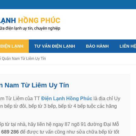
 ĐIỆN LẠNH
TƯ VẤN ĐIỆN LẠNH
BẢO HÀNH
LIÊN H
ỗ Quận Nam Từ Liêm Uy Tín
n Nam Từ Liêm Uy Tín
m Từ Liêm của TT
Điện Lạnh Hồng Phúc
là địa chỉ Uy
 bếp từ đôi, bếp từ 3 bếp, bếp từ 4 bếp tuộc các hãng
p từ tại nhà, hãy liên hệ ngay 87 ngõ 91 đường Đại Mỗ
 689 286
để được tư vấn cũng như sửa chữa bếp từ tốt