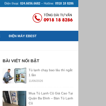
Điện thoại:
024.6656.6682
– Hotline:
0918 18 8286
Ệ
ĐIỆN MÁY EBEST
BÀI VIẾT NỔI BẬT
Tủ lạnh chạy bao lâu thì ngắt
1 lần
11/06/2026
Mua Tủ Lạnh Cũ Giá Cao Tại
Quận Ba Đình – Bán Tủ Lạnh
Cũ