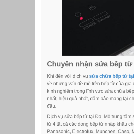
Chuyên nhận sửa bếp từ t
Khi đến với dịch vụ
sửa chữa bếp từ tạ
về những vấn đề mè trên bếp từ của gia 
kinh nghiệm trong lĩnh vực sửa chữa bế
nhất, hiệu quả nhất, đảm bảo mang lại c
đầu.
Dịch vụ sửa bếp từ tại Đại Mỗ trung tâm 
từ 4 tất cả các dòng bếp từ nhập khẩu c
Panasonic, Electrolux, Munchen, Caso, M