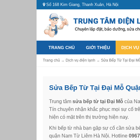
Số 168 Kim Giang, Thanh Xuân, Hà Nội
TRANG CHỦ
GIỚI THIỆU
DỊCH VỤ
Trang chủ
→
Dịch vụ điện lạnh
→
Sửa Bếp Từ Tại Đại M
Sửa Bếp Từ Tại Đại Mỗ Quậ
Trung tâm
sửa bếp từ tại Đại Mỗ
của Na
Tín chuyên nhận khắc phục mọi sự cố trên
hiện có mặt trên thị trường hiện nay.
Khi bếp từ nhà bạn gặp sự cố cần sửa bế
quận Nam Từ Liêm Hà Nội. Hotline
0967