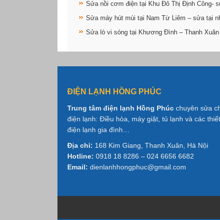
Sửa nồi cơm điện tại Khu Đô Thị Định Công- s
Sửa máy hút mùi tại Nam Từ Liêm – sửa tại n
Sửa lò vi sóng tại Khương Đình – Thanh Xuân
ĐIỆN LẠNH HỒNG PHÚC
Trung tâm điện lạnh Hồng Phúc
chuyên sửa c
điện lạnh: Điều hòa, máy giặt, tủ lạnh và các thiết
điện lạnh gia đình…
Địa chỉ:
168 Kim Giang, Thanh Xuân, Hà Nội
Hotline:
0918 18 8286 – 024 6656 6682
Email:
dienlanhhongphuc@gmail.com