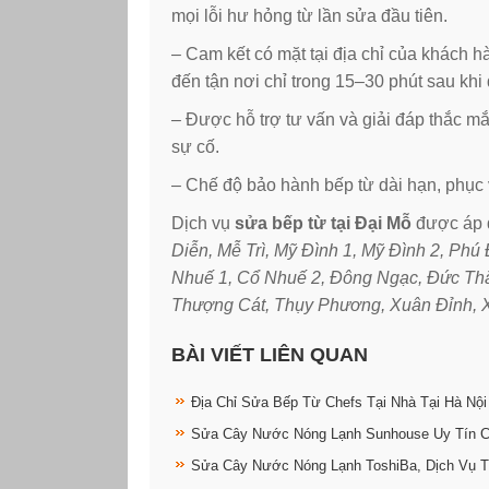
mọi lỗi hư hỏng từ lần sửa đầu tiên.
– Cam kết có mặt tại địa chỉ của khách 
đến tận nơi chỉ trong 15–30 phút sau khi 
– Được hỗ trợ tư vấn và giải đáp thắc mắ
sự cố.
– Chế độ bảo hành bếp từ dài hạn, phục v
Dịch vụ
sửa bếp từ tại Đại Mỗ
được áp d
Diễn, Mễ Trì, Mỹ Đình 1, Mỹ Đình 2, P
Nhuế 1, Cổ Nhuế 2, Đông Ngạc, Đức Thắ
Thượng Cát, Thụy Phương, Xuân Đỉnh, 
BÀI VIẾT LIÊN QUAN
Địa Chỉ Sửa Bếp Từ Chefs Tại Nhà Tại Hà Nội
Sửa Cây Nước Nóng Lạnh Sunhouse Uy Tín 
Sửa Cây Nước Nóng Lạnh ToshiBa, Dịch Vụ T