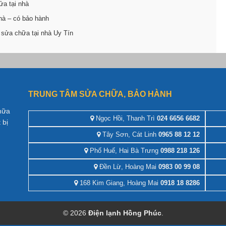
ửa tại nhà
hà – có bảo hành
 sửa chữa tại nhà Uy Tín
TRUNG TÂM SỬA CHỮA, BẢO HÀNH
hữa
Ngọc Hồi, Thanh Trì
024 6656 6682
 bị
Tây Sơn, Cát Linh
0965 88 12 12
Phố Huế, Hai Bà Trưng
0988 218 126
Đền Lừ, Hoàng Mai
0983 00 99 08
168 Kim Giang, Hoàng Mai
0918 18 8286
© 2026
Điện lạnh Hồng Phúc
.