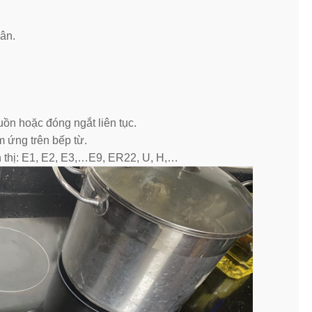
ân.
.
ồn hoặc đóng ngắt liên tục.
m ứng trên bếp từ.
n thị: E1, E2, E3,…E9, ER22, U, H,…