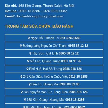
Địa chỉ:
168 Kim Giang, Thanh Xuân, Hà Nội
Hotline:
0918 18 8286 – 024 6656 6682
Email:
dienlanhhongphuc@gmail.com
TRUNG TÂM SỬA CHỮA, BẢO HÀNH
Ngọc Hồi, Thanh Trì
024 6656 6682
Đường Láng Nguyễn Chí Thanh
0965 88 12 12
Tây Sơn, Cát Linh
0965 88 12 12
Mỗ Lao, Quang Trung
0981 81 91 26
Phố Huế, Hai Bà Trưng
0988 218 126
243 Cầu Giấy, Hoàng Quốc Việt
0918 18 8286
Đền Lừ, Hoàng Mai
0983 00 99 08
248 Nguyễn Văn Cừ, Long Biên
0988 218 126
168 Kim Giang, Hoàng Mai
0918 18 8286
80 Mỹ Đình, Nam Từ Liêm
024 6656 6682