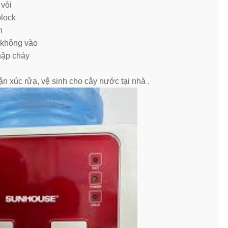
 vòi
block
n
 không vào
hập cháy
xúc rửa, vệ sinh cho cây nước tại nhà .