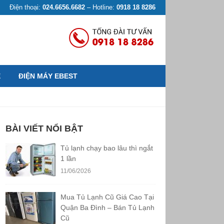
Điện thoại:
024.6656.6682
– Hotline:
0918 18 8286
Ệ
ĐIỆN MÁY EBEST
BÀI VIẾT NỔI BẬT
Tủ lạnh chạy bao lâu thì ngắt
1 lần
11/06/2026
Mua Tủ Lạnh Cũ Giá Cao Tại
Quận Ba Đình – Bán Tủ Lạnh
Cũ