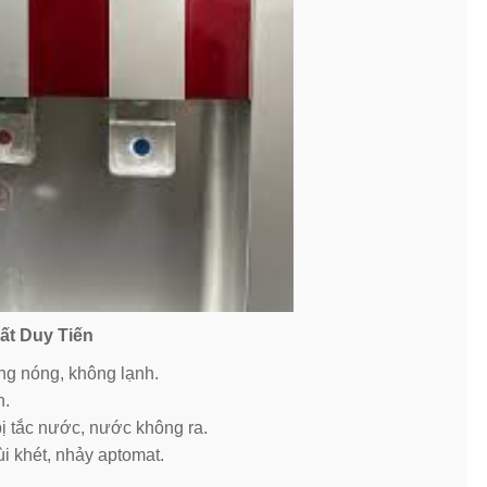
ất Duy Tiến
g nóng, không lạnh.
h.
bị tắc nước, nước không ra.
i khét, nhảy aptomat.