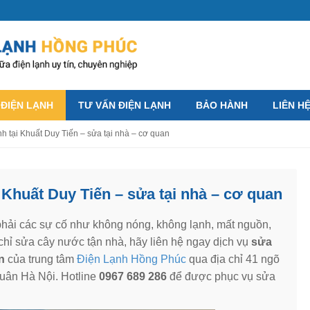
 ĐIỆN LẠNH
TƯ VẤN ĐIỆN LẠNH
BẢO HÀNH
LIÊN H
h tại Khuất Duy Tiến – sửa tại nhà – cơ quan
Khuất Duy Tiến – sửa tại nhà – cơ quan
hải các sự cố như không nóng, không lạnh, mất nguồn,
chỉ sửa cây nước tận nhà, hãy liên hệ ngay dịch vụ
sửa
n
của trung tâm
Điện Lạnh Hồng Phúc
qua địa chỉ 41 ngõ
uân Hà Nội. Hotline
0967 689 286
để được phục vụ sửa