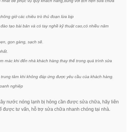
 nhất để phục vụ quý khách hàng,đúng với lịch hẹn sửa chữa
không giở các chiêu trò thủ đoạn lừa bịp
đào tạo bài bản và có tay nghề kỹ thuật cao,có nhiều năm
hẹn, gọn gàng, sạch sẽ.
nhất.
tem mác khi đến nhà khách hàng thay thế trong quá trình sửa
a trung tâm khi không đáp ứng được yêu cầu của khách hàng.
doanh nghiệp
 cây nước nóng lạnh bị hỏng cần được sửa chữa, hãy liên
 được tư vấn, hỗ trợ sửa chữa nhanh chóng tại nhà.