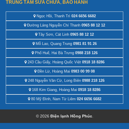
TRUNG TÂM SỬA CHỮA, BẢO HÀNH
Ngọc Hồi, Thanh Trì
024 6656 6682
Đường Láng Nguyễn Chí Thanh
0965 88 12 12
Tây Sơn, Cát Linh
0965 88 12 12
Mỗ Lao, Quang Trung
0981 81 91 26
Phố Huế, Hai Bà Trưng
0988 218 126
243 Cầu Giấy, Hoàng Quốc Việt
0918 18 8286
Đền Lừ, Hoàng Mai
0983 00 99 08
248 Nguyễn Văn Cừ, Long Biên
0988 218 126
168 Kim Giang, Hoàng Mai
0918 18 8286
80 Mỹ Đình, Nam Từ Liêm
024 6656 6682
© 2026
Điện lạnh Hồng Phúc
.