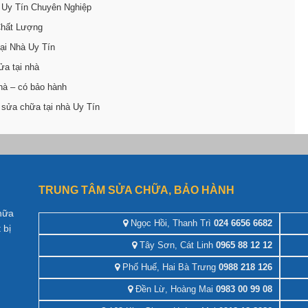
 Uy Tín Chuyên Nghiệp
Chất Lượng
ại Nhà Uy Tín
ửa tại nhà
hà – có bảo hành
 sửa chữa tại nhà Uy Tín
TRUNG TÂM SỬA CHỮA, BẢO HÀNH
hữa
Ngọc Hồi, Thanh Trì
024 6656 6682
 bị
Tây Sơn, Cát Linh
0965 88 12 12
Phố Huế, Hai Bà Trưng
0988 218 126
Đền Lừ, Hoàng Mai
0983 00 99 08