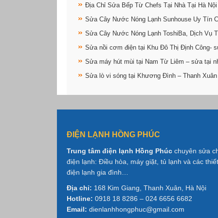
Địa Chỉ Sửa Bếp Từ Chefs Tại Nhà Tại Hà Nội
Sửa Cây Nước Nóng Lạnh Sunhouse Uy Tín 
Sửa Cây Nước Nóng Lạnh ToshiBa, Dịch Vụ T
Sửa nồi cơm điện tại Khu Đô Thị Định Công- s
Sửa máy hút mùi tại Nam Từ Liêm – sửa tại n
Sửa lò vi sóng tại Khương Đình – Thanh Xuân
ĐIỆN LẠNH HỒNG PHÚC
Trung tâm điện lạnh Hồng Phúc
chuyên sửa c
điện lạnh: Điều hòa, máy giặt, tủ lạnh và các thiết
điện lạnh gia đình…
Địa chỉ:
168 Kim Giang, Thanh Xuân, Hà Nội
Hotline:
0918 18 8286 – 024 6656 6682
Email:
dienlanhhongphuc@gmail.com