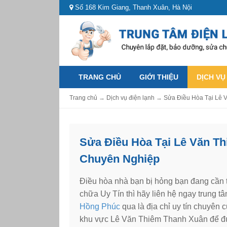
Số 168 Kim Giang, Thanh Xuân, Hà Nội
TRANG CHỦ
GIỚI THIỆU
DỊCH VỤ
Trang chủ
→
Dịch vụ điện lạnh
→
Sửa Điều Hòa Tại Lê 
Sửa Điều Hòa Tại Lê Văn Th
Chuyên Nghiệp
Điều hòa nhà bạn bị hỏng bạn đang cần 
chữa Uy Tín thì hãy liên hệ ngay trung t
Hồng Phúc
qua là địa chỉ uy tín chuyên
khu vực Lê Văn Thiêm Thanh Xuân để đư