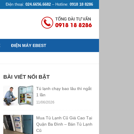
Điện thoại:
024.6656.6682
– Hotline:
0918 18 8286
Ệ
ĐIỆN MÁY EBEST
BÀI VIẾT NỔI BẬT
Tủ lạnh chạy bao lâu thì ngắt
1 lần
11/06/2026
Mua Tủ Lạnh Cũ Giá Cao Tại
Quận Ba Đình – Bán Tủ Lạnh
Cũ