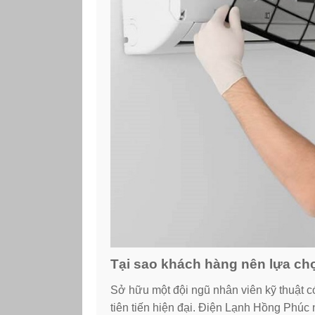
Tại sao khách hàng nên lựa ch
Sở hữu một đội ngũ nhân viên kỹ thuật có
tiên tiến hiện đại. Điện Lạnh Hồng Phúc 