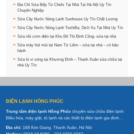
Địa Chỉ Sửa Bếp Từ Chefs Tại Nhà Tại Hà Nội Uy Tín
Chuyên Nghiệp
Sửa Cây Nước Nóng Lạnh Sunhouse Uy Tín Chất Lượng
Sửa Cây Nước Nóng Lạnh ToshiBa, Dịch Vụ Tại Nhà Uy Tín
Sửa nồi cơm điện tại Khu Đô Thị Định Công- sửa tại nhà
Sửa máy hút mùi tại Nam Từ Liêm – sửa tại nhà – có bảo
hành
Sửa lò vi sóng tại Khương Đình – Thanh Xuân sửa chữa tại
nhà Uy Tín
ĐIỆN LẠNH HỒNG PHÚC
Trung tâm điện lạnh Hồng Phúc
chuyên sửa chữa điện lạnh:
Điều hòa, máy giặt, tủ lạnh và các thiết bị điện lạnh gia đình…
Địa chỉ:
168 Kim Giang, Thanh Xuân, Hà Nội
Hotline:
0918 18 8286 – 024 6656 6682