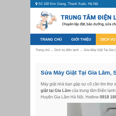
Số 168 Kim Giang, Thanh Xuân, Hà Nội
TRANG CHỦ
GIỚI THIỆU
DỊCH VỤ
Trang chủ
→
Dịch vụ điện lạnh
→
Sửa Máy Giặt Tại Gia
Sửa Máy Giặt Tại Gia Lâm, 
Máy giặt nhà bạn gặp sự cố cần tìm thợ s
giặt tại Gia Lâm
của trung tâm Điện lạnh
Huyện Gia Lâm Hà Nội. Hotline
0918 18