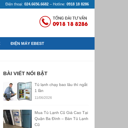
Điện thoại:
024.6656.6682
– Hotline:
0918 18 8286
Ệ
ĐIỆN MÁY EBEST
BÀI VIẾT NỔI BẬT
Tủ lạnh chạy bao lâu thì ngắt
1 lần
11/06/2026
Mua Tủ Lạnh Cũ Giá Cao Tại
Quận Ba Đình – Bán Tủ Lạnh
Cũ