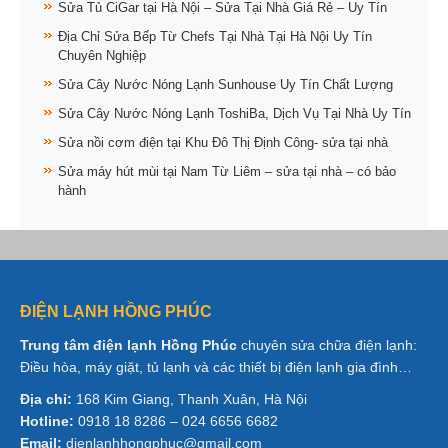
Sửa Tủ CiGar tại Hà Nội – Sửa Tại Nhà Giá Rẻ – Uy Tín
Địa Chỉ Sửa Bếp Từ Chefs Tại Nhà Tại Hà Nội Uy Tín
Chuyên Nghiệp
Sửa Cây Nước Nóng Lạnh Sunhouse Uy Tín Chất Lượng
Sửa Cây Nước Nóng Lạnh ToshiBa, Dịch Vụ Tại Nhà Uy Tín
Sửa nồi cơm điện tại Khu Đô Thị Định Công- sửa tại nhà
Sửa máy hút mùi tại Nam Từ Liêm – sửa tại nhà – có bảo
hành
ĐIỆN LẠNH HỒNG PHÚC
Trung tâm điện lạnh Hồng Phúc
chuyên sửa chữa điện lạnh:
Điều hòa, máy giặt, tủ lạnh và các thiết bị điện lạnh gia đình…
Địa chỉ:
168 Kim Giang, Thanh Xuân, Hà Nội
Hotline:
0918 18 8286 – 024 6656 6682
Email:
dienlanhhongphuc@gmail.com