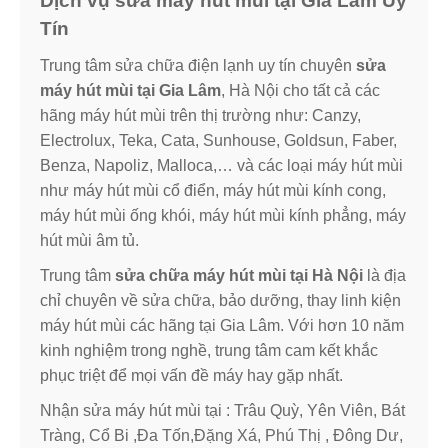
Dịch vụ sửa máy hút mùi tại Gia Lâm Uy
Tín
Trung tâm sửa chữa điện lạnh uy tín chuyên
sửa
máy hút mùi tại Gia Lâm
, Hà Nội cho tất cả các
hãng máy hút mùi trên thị trường như: Canzy,
Electrolux, Teka, Cata, Sunhouse, Goldsun, Faber,
Benza, Napoliz, Malloca,… và các loại máy hút mùi
như máy hút mùi cổ điển, máy hút mùi kính cong,
máy hút mùi ống khói, máy hút mùi kính phẳng, máy
hút mùi âm tủ.
Trung tâm
sửa chữa máy hút mùi tại Hà Nội
là địa
chỉ chuyên về sửa chữa, bảo dưỡng, thay linh kiện
máy hút mùi các hãng tại Gia Lâm. Với hơn 10 năm
kinh nghiệm trong nghề, trung tâm cam kết khắc
phục triệt để mọi vấn đề máy hay gặp nhất.
Nhận sửa máy hút mùi tại : Trâu Quỳ, Yên Viên, Bát
Tràng, Cổ Bi ,Đa Tốn,Đặng Xá, Phú Thị , Đông Dư,