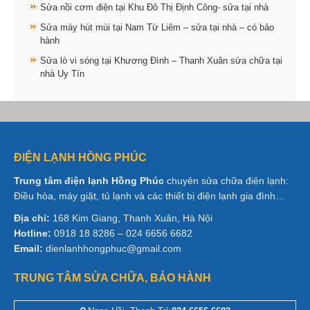
Sửa nồi cơm điện tại Khu Đô Thị Định Công- sửa tại nhà
Sửa máy hút mùi tại Nam Từ Liêm – sửa tại nhà – có bảo
hành
Sửa lò vi sóng tại Khương Đình – Thanh Xuân sửa chữa tại
nhà Uy Tín
ĐIỆN LẠNH HỒNG PHÚC
Trung tâm điện lạnh Hồng Phúc
chuyên sửa chữa điện lạnh:
Điều hòa, máy giặt, tủ lạnh và các thiết bị điện lạnh gia đình…
Địa chỉ:
168 Kim Giang, Thanh Xuân, Hà Nội
Hotline:
0918 18 8286 – 024 6656 6682
Email:
dienlanhhongphuc@gmail.com
TRUNG TÂM SỬA CHỮA, BẢO HÀNH