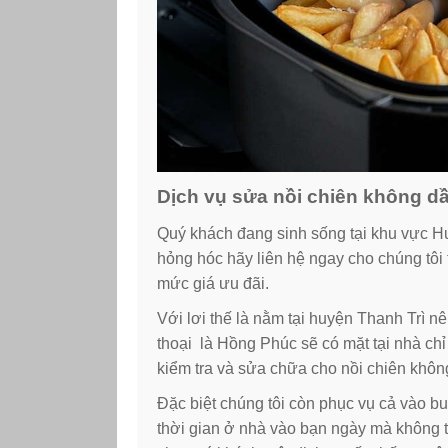
Dịch vụ sửa nồi chiên không dầ
Quý khách đang sinh sống tại khu vực Hu
hỏng hóc hãy liên hệ ngay cho chúng tô
mức giá ưu đãi.
Với lơi thế là nằm tại huyện Thanh Trì nê
thoại là Hồng Phúc sẽ có mặt tại nhà ch
kiểm tra và sửa chữa cho nồi chiên khôn
Đặc biệt chúng tôi còn phục vụ cả vào b
thời gian ở nhà vào bạn ngày mà không t