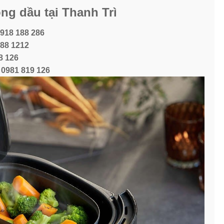
ông dầu tại Thanh Trì
918 188 286
88 1212
8 126
e
0981 819 126