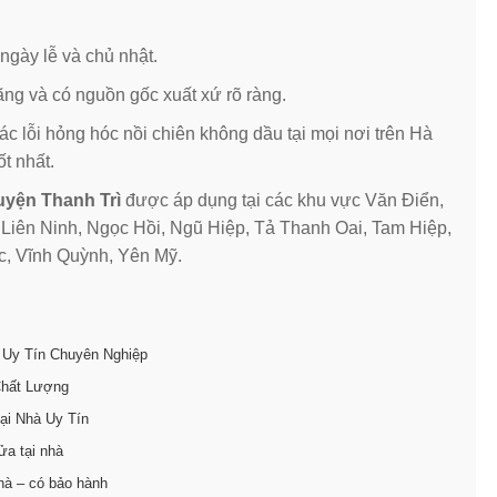
ngày lễ và chủ nhật.
ãng và có nguồn gốc xuất xứ rõ ràng.
c lỗi hỏng hóc nồi chiên không dầu tại mọi nơi trên Hà
ốt nhất.
uyện Thanh Trì
được áp dụng tại các khu vực Văn Điển,
Liên Ninh, Ngọc Hồi, Ngũ Hiệp, Tả Thanh Oai, Tam Hiệp,
c, Vĩnh Quỳnh, Yên Mỹ.
 Uy Tín Chuyên Nghiệp
Chất Lượng
ại Nhà Uy Tín
ửa tại nhà
hà – có bảo hành