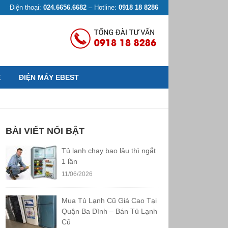
Điện thoại:
024.6656.6682
– Hotline:
0918 18 8286
Ệ
ĐIỆN MÁY EBEST
BÀI VIẾT NỔI BẬT
Tủ lạnh chạy bao lâu thì ngắt
1 lần
11/06/2026
Mua Tủ Lạnh Cũ Giá Cao Tại
Quận Ba Đình – Bán Tủ Lạnh
Cũ