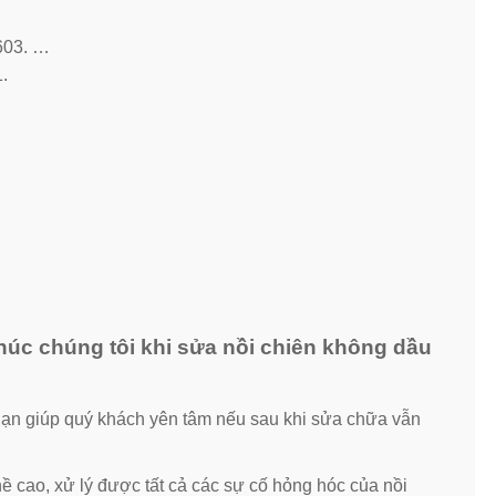
603. …
.
úc chúng tôi khi sửa nồi chiên không dầu
hạn giúp quý khách yên tâm nếu sau khi sửa chữa vẫn
ề cao, xử lý được tất cả các sự cố hỏng hóc của nồi