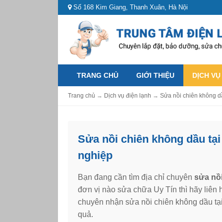
Số 168 Kim Giang, Thanh Xuân, Hà Nội
TRANG CHỦ
GIỚI THIỆU
DỊCH VỤ
Trang chủ
→
Dịch vụ điện lạnh
→
Sửa nồi chiên không dầ
Sửa nồi chiên không dầu tại
nghiệp
Bạn đang cần tìm địa chỉ chuyên
sửa nồi
đơn vị nào sửa chữa Uy Tín thì hãy liên
chuyên nhận sửa nồi chiên không dầu tạ
quả.