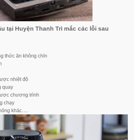
 tại Huyện Thanh Trì mắc các lỗi sau
g thức ăn không chín
m
ược nhiệt độ
g quay
được chương trình
ng chạy
 hỏng khác….