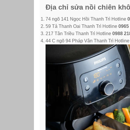
Địa chỉ sửa nồi chiên kh
74 ngõ 141 Ngọc Hồi Thanh Trì Hotline
0
59 Tả Thanh Oai Thanh Trì Hotline
0965 
217 Tân Triều Thanh Trì Hotline
0988 21
44 C ngõ 94 Pháp Vân Thanh Trì Hotlin