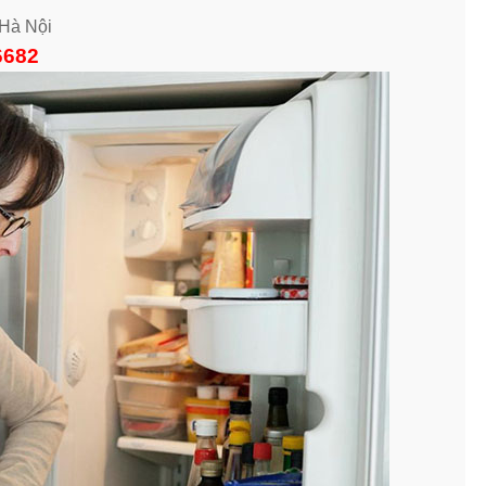
Hà Nội
6682