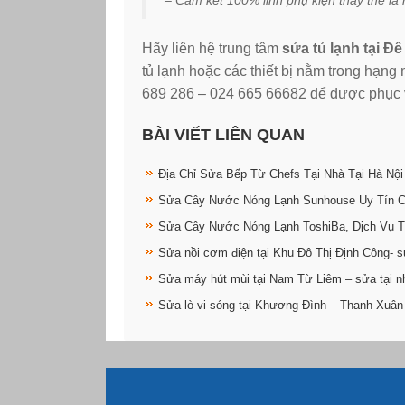
– Cam kết 100% linh phụ kiện thay thế là
Hãy liên hệ trung tâm
sửa tủ lạnh tại Đ
tủ lạnh hoặc các thiết bị nằm trong hạn
689 286 – 024 665 66682 để được phục vụ
BÀI VIẾT LIÊN QUAN
Địa Chỉ Sửa Bếp Từ Chefs Tại Nhà Tại Hà Nội
Sửa Cây Nước Nóng Lạnh Sunhouse Uy Tín 
Sửa Cây Nước Nóng Lạnh ToshiBa, Dịch Vụ T
Sửa nồi cơm điện tại Khu Đô Thị Định Công- s
Sửa máy hút mùi tại Nam Từ Liêm – sửa tại n
Sửa lò vi sóng tại Khương Đình – Thanh Xuân