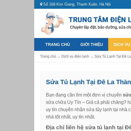
Số 168 Kim Giang, Thanh Xuân, Hà Nội
TRANG CHỦ
GIỚI THIỆU
DỊCH VỤ
Trang chủ
→
Dịch vụ điện lạnh
→
Sửa Tủ Lạnh Tại Đê L
Sửa Tủ Lạnh Tại Đê La Thàn
Bạn đang cần tìm một đơn vị chuyên
sửa 
sửa chữa Uy Tín – Giá cả phải chăng? hã
uy tín chuyên nhận sửa tủy lạnh tại nhà 
nhà tốt nhất, uy tín nhất.
Địa chỉ liên hệ sửa tủ lạnh tại 