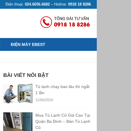
Điện thoại:
024.6656.6682
– Hotline:
0918 18 8286
Ệ
ĐIỆN MÁY EBEST
BÀI VIẾT NỔI BẬT
Tủ lạnh chạy bao lâu thì ngắt
1 lần
11/06/2026
Mua Tủ Lạnh Cũ Giá Cao Tại
Quận Ba Đình – Bán Tủ Lạnh
Cũ