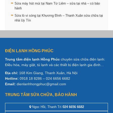
Sửa máy hút mùi tại Nam Từ Liêm – sửa tại nhà – có bảo
hành
Sửa lò vi sóng tại Khương Đình – Thanh Xuân sửa chữa tại
nhà Uy Tín
ĐIỆN LẠNH HỒNG PHÚC
Trung tâm điện lạnh Hồng Phúc
chuyên sửa chữa điện lạnh:
Điều hòa, máy giặt, tủ lạnh và các thiết bị điện lạnh gia đình…
Địa chỉ:
168 Kim Giang, Thanh Xuân, Hà Nội
Hotline:
0918 18 8286 – 024 6656 6682
Email:
dienlanhhongphuc@gmail.com
TRUNG TÂM SỬA CHỮA, BẢO HÀNH
Ngọc Hồi, Thanh Trì
024 6656 6682