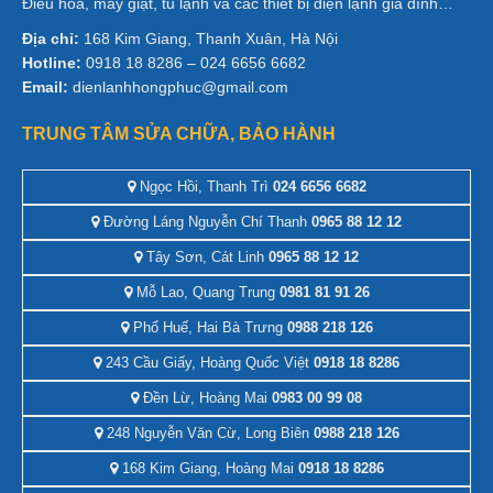
Điều hòa, máy giặt, tủ lạnh và các thiết bị điện lạnh gia đình…
Địa chỉ:
168 Kim Giang, Thanh Xuân, Hà Nội
Hotline:
0918 18 8286 – 024 6656 6682
Email:
dienlanhhongphuc@gmail.com
TRUNG TÂM SỬA CHỮA, BẢO HÀNH
Ngọc Hồi, Thanh Trì
024 6656 6682
Đường Láng Nguyễn Chí Thanh
0965 88 12 12
Tây Sơn, Cát Linh
0965 88 12 12
Mỗ Lao, Quang Trung
0981 81 91 26
Phố Huế, Hai Bà Trưng
0988 218 126
243 Cầu Giấy, Hoàng Quốc Việt
0918 18 8286
Đền Lừ, Hoàng Mai
0983 00 99 08
248 Nguyễn Văn Cừ, Long Biên
0988 218 126
168 Kim Giang, Hoàng Mai
0918 18 8286