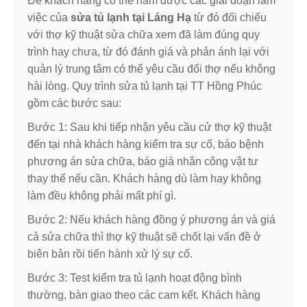
Để khách hàng có thể nắm được các giai đoạn làm
việc của
sửa tủ lạnh tại Láng Hạ
từ đó đối chiếu
với thợ kỹ thuật sửa chữa xem đã làm đúng quy
trình hay chưa, từ đó đánh giá và phản ánh lại với
quản lý trung tâm có thể yêu cầu đổi thợ nếu không
hài lòng. Quy trình sửa tủ lạnh tại TT Hồng Phúc
gồm các bước sau:
Bước 1: Sau khi tiếp nhận yêu cầu cử thợ kỹ thuật
đến tại nhà khách hàng kiểm tra sự cố, báo bệnh
phương án sửa chữa, báo giá nhân công vật tư
thay thế nếu cần. Khách hàng dù làm hay không
làm đều không phải mất phí gì.
Bước 2: Nếu khách hàng đồng ý phương án và giá
cả sửa chữa thì thợ kỹ thuật sẽ chốt lại vấn đề ở
biên bản rồi tiến hành xử lý sự cố.
Bước 3: Test kiểm tra tủ lạnh hoạt động bình
thường, bàn giao theo các cam kết. Khách hàng