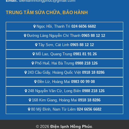
Email:
dienlanhhongphuc@gmail.com
TRUNG TÂM SỬA CHỮA, BẢO HÀNH
Ngọc Hồi, Thanh Trì
024 6656 6682
Đường Láng Nguyễn Chí Thanh
0965 88 12 12
Tây Sơn, Cát Linh
0965 88 12 12
Mỗ Lao, Quang Trung
0981 81 91 26
Phố Huế, Hai Bà Trưng
0988 218 126
243 Cầu Giấy, Hoàng Quốc Việt
0918 18 8286
Đền Lừ, Hoàng Mai
0983 00 99 08
248 Nguyễn Văn Cừ, Long Biên
0988 218 126
168 Kim Giang, Hoàng Mai
0918 18 8286
80 Mỹ Đình, Nam Từ Liêm
024 6656 6682
© 2026
Điện lạnh Hồng Phúc
.