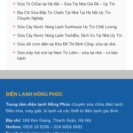
Sửa Tủ CiGar tại Hà Nội – Sửa Tại Nhà Giá Rẻ – Uy Tín
Địa Chỉ Sửa Bếp Từ Chefs Tại Nhà Tại Hà Nội Uy Tín
Chuyên Nghiệp
Sửa Cây Nước Nóng Lạnh Sunhouse Uy Tín Chất Lượng
Sửa Cây Nước Nóng Lạnh ToshiBa, Dịch Vụ Tại Nhà Uy Tín
Sửa nồi cơm điện tại Khu Đô Thị Định Công- sửa tại nhà
Sửa máy hút mùi tại Nam Từ Liêm – sửa tại nhà – có bảo
hành
ĐIỆN LẠNH HỒNG PHÚC
Trung tâm điện lạnh Hồng Phúc
chuyên sửa chữa điện lạnh:
Điều hòa, máy giặt, tủ lạnh và các thiết bị điện lạnh gia đình…
Địa chỉ:
168 Kim Giang, Thanh Xuân, Hà Nội
Hotline:
0918 18 8286 – 024 6656 6682