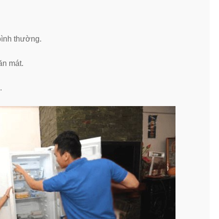
bình thường.
ăn mát.
.