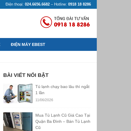
Điện thoại:
024.6656.6682
– Hotline:
0918 18 8286
Ệ
ĐIỆN MÁY EBEST
BÀI VIẾT NỔI BẬT
Tủ lạnh chạy bao lâu thì ngắt
1 lần
11/06/2026
Mua Tủ Lạnh Cũ Giá Cao Tại
Quận Ba Đình – Bán Tủ Lạnh
Cũ