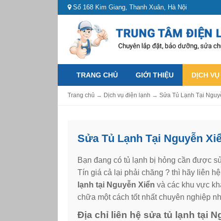
Số 168 Kim Giang, Thanh Xuân, Hà Nội
TRANG CHỦ
GIỚI THIỆU
DỊCH VỤ
Trang chủ
→
Dịch vụ điện lạnh
→
Sửa Tủ Lạnh Tại Nguy
Sửa Tủ Lạnh Tại Nguyễn Xi
Bạn đang có tủ lạnh bị hỏng cần được s
Tín giá cả lại phải chăng ? thì hãy liên
lạnh tại Nguyễn Xiển
và các khu vực kh
chữa một cách tốt nhất chuyên nghiệp nh
Địa chỉ liên hệ sửa tủ lạnh tại 