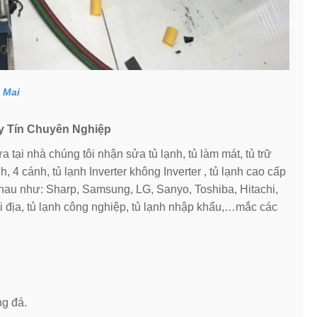
 Mai
Uy Tín Chuyên Nghiệp
 tại nhà chúng tôi nhận sửa tủ lạnh, tủ làm mát, tủ trữ
, 4 cánh, tủ lạnh Inverter không Inverter , tủ lạnh cao cấp
hau như: Sharp, Samsung, LG, Sanyo, Toshiba, Hitachi,
 địa, tủ lạnh công nghiệp, tủ lạnh nhập khẩu,…mắc các
ng đá.