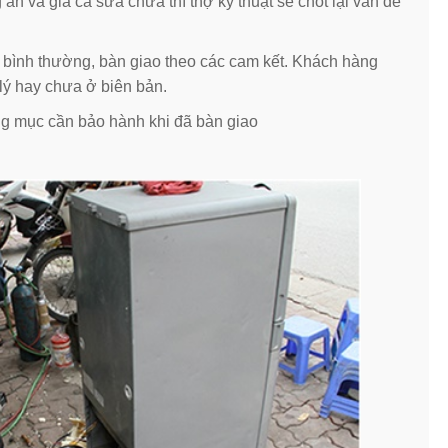
 và giá cả sửa chữa thì thợ kỹ thuật sẽ chốt lại vấn đề
g bình thường, bàn giao theo các cam kết. Khách hàng
lý hay chưa ở biên bản.
ng mục cần bảo hành khi đã bàn giao