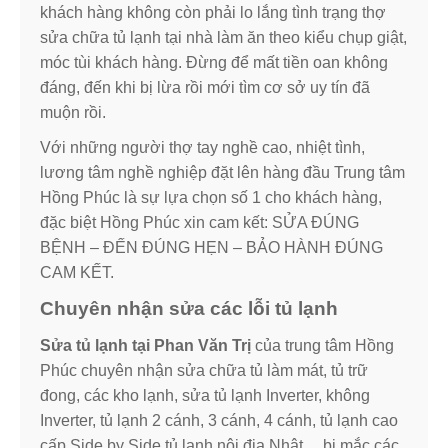
khách hàng không còn phải lo lắng tình trạng thợ
sửa chữa tủ lạnh tại nhà làm ăn theo kiểu chụp giật,
móc tùi khách hàng. Đừng để mất tiền oan không
đáng, đến khi bị lừa rồi mới tìm cơ sở uy tín đã
muộn rồi.
Với những người thợ tay nghề cao, nhiệt tình,
lương tâm nghề nghiệp đặt lên hàng đầu Trung tâm
Hồng Phúc là sự lựa chọn số 1 cho khách hàng,
đặc biệt Hồng Phúc xin cam kết: SỬA ĐÚNG
BỆNH – ĐẾN ĐÚNG HẸN – BẢO HÀNH ĐÚNG
CAM KẾT.
Chuyên nhận sửa các lỗi tủ lạnh
Sửa tủ lạnh tại Phan Văn Trị
của trung tâm Hồng
Phúc chuyên nhận sửa chữa tủ làm mát, tủ trữ
đong, các kho lạnh, sửa tủ lạnh Inverter, không
Inverter, tủ lạnh 2 cánh, 3 cánh, 4 cánh, tủ lạnh cao
cấp Side by Side tủ lạnh nội địa Nhật …bị mắc các