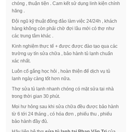
chóng , thuận tiện . Cam kết sử dụng linh kiện chính
hãng .
Đội ngũ kỹ thuật đông đảo làm việc 24/24h , khách
hàng không còn phải chờ đợi lâu mới có thợ như
các trung tâm khác .
Kinh nghiệm thực tế + được được đào tạo qua các
trường uy tín sửa chữa , bảo hành tủ lạnh chuẩn
xác nhất.
Luôn cố gắng học hỏi , hoàn thiện để dịch vụ tủ
lạnh ngày càng tốt hơn nữa.
Thợ sửa tủ lạnh nhanh chóng có mặt sửa tại nhà
trong thời gian 30 phút.
Mọi hư hỏng sau khi sửa chữa đều được bảo hành
từ 6 tới 24 tháng , có hóa đơn , phiếu thu , phiếu
bảo hành đầy đủ.
Hãy liên hệ thợ
sửa tủ lạnh tại Phan Văn Trị
của