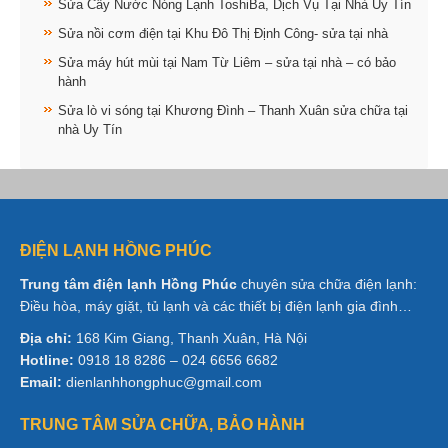
Sửa Cây Nước Nóng Lạnh ToshiBa, Dịch Vụ Tại Nhà Uy Tín
Sửa nồi cơm điện tại Khu Đô Thị Định Công- sửa tại nhà
Sửa máy hút mùi tại Nam Từ Liêm – sửa tại nhà – có bảo
hành
Sửa lò vi sóng tại Khương Đình – Thanh Xuân sửa chữa tại
nhà Uy Tín
ĐIỆN LẠNH HỒNG PHÚC
Trung tâm điện lạnh Hồng Phúc
chuyên sửa chữa điện lạnh:
Điều hòa, máy giặt, tủ lạnh và các thiết bị điện lạnh gia đình…
Địa chỉ:
168 Kim Giang, Thanh Xuân, Hà Nội
Hotline:
0918 18 8286 – 024 6656 6682
Email:
dienlanhhongphuc@gmail.com
TRUNG TÂM SỬA CHỮA, BẢO HÀNH