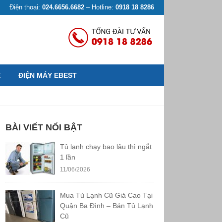
Điện thoại:
024.6656.6682
– Hotline:
0918 18 8286
Ệ
ĐIỆN MÁY EBEST
BÀI VIẾT NỔI BẬT
Tủ lạnh chạy bao lâu thì ngắt
1 lần
11/06/2026
Mua Tủ Lạnh Cũ Giá Cao Tại
Quận Ba Đình – Bán Tủ Lạnh
Cũ