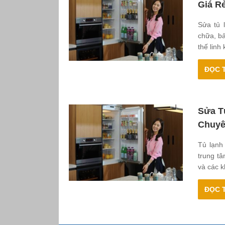
Giá R
Sửa tủ 
chữa, b
thế linh
ĐỌC T
Sửa T
Chuyê
Tủ lạnh
trung t
và các k
ĐỌC T