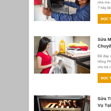
nhà mà c
? hãy li
ĐỌC T
Sửa M
Chuyê
Để đáp 
Hồng Ph
cho bà c
ĐỌC T
Sửa T
Vụ Tạ