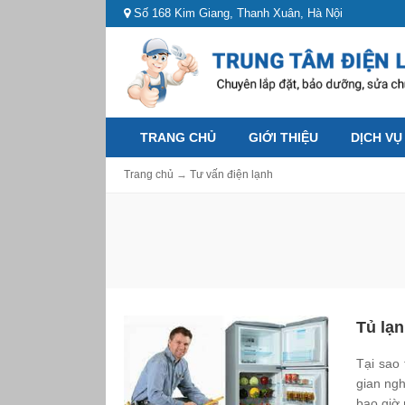
Số 168 Kim Giang, Thanh Xuân, Hà Nội
TRANG CHỦ
GIỚI THIỆU
DỊCH VỤ
Trang chủ
→
Tư vấn điện lạnh
Tủ lạn
Tại sao 
gian ngh
bao giờ 