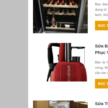
Bạn đan
dụng tủ
lạnh, kh
ĐỌC T
Sửa B
Phục 
Bàn là 
nóng, k
cần tìm 
ĐỌC T
Sửa T