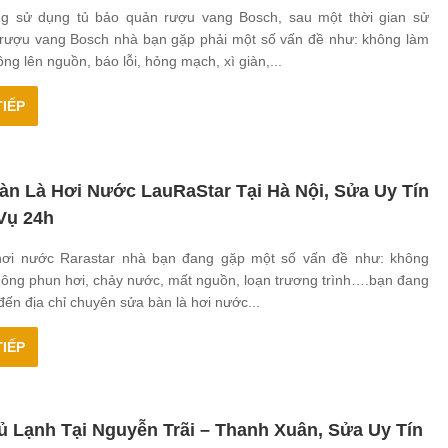
g sử dụng tủ bảo quản rượu vang Bosch, sau một thời gian sử
 rượu vang Bosch nhà bạn gặp phải một số vấn đề như: không làm
ông lên nguồn, báo lỗi, hỏng mạch, xì giàn,...
IẾP
àn Là Hơi Nước LauRaStar Tại Hà Nội, Sửa Uy Tín
Vụ 24h
hơi nước Rarastar nhà bạn đang gặp một số vấn đề như: không
hông phun hơi, chảy nước, mất nguồn, loạn trương trình….bạn đang
đến địa chỉ chuyên sửa bàn là hơi nước...
IẾP
ủ Lạnh Tại Nguyễn Trãi – Thanh Xuân, Sửa Uy Tín