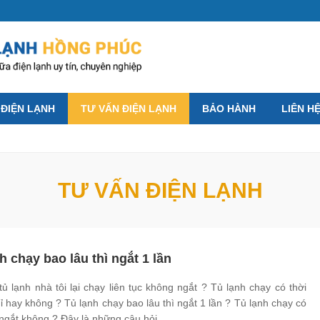
 ĐIỆN LẠNH
TƯ VẤN ĐIỆN LẠNH
BẢO HÀNH
LIÊN H
TƯ VẤN ĐIỆN LẠNH
h chạy bao lâu thì ngắt 1 lần
tủ lạnh nhà tôi lại chạy liên tục không ngắt ? Tủ lạnh chạy có thời
ỉ hay không ? Tủ lạnh chạy bao lâu thì ngắt 1 lần ? Tủ lạnh chạy có
ngắt không ? Đây là những câu hỏi...