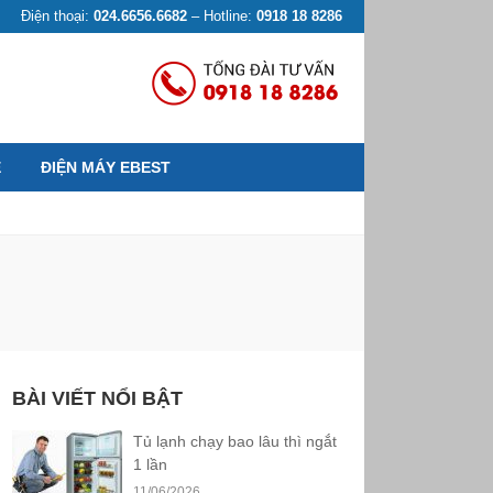
Điện thoại:
024.6656.6682
– Hotline:
0918 18 8286
Ệ
ĐIỆN MÁY EBEST
BÀI VIẾT NỔI BẬT
Tủ lạnh chạy bao lâu thì ngắt
1 lần
11/06/2026