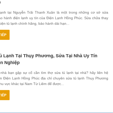
ẻ
lạnh tại Nguyễn Trãi Thanh Xuân là một trong những cơ sở sửa
ảo hành điện lạnh uy tín của Điện Lạnh Hồng Phúc. Sửa chữa thay
 kiện tủ lạnh chính hãng, bảo hành dài hạn...
IẾP
ủ Lạnh Tại Thụy Phương, Sửa Tại Nhà Uy Tín
n Nghiệp
 nhà bạn gặp sự cố cần tìm thợ sửa tủ lạnh tại nhà? hãy liên hệ
âm Điện Lạnh Hồng Phúc địa chỉ chuyên sửa tủ lạnh Thụy Phương
hu vực khác tại Nam Từ Liêm để được...
IẾP