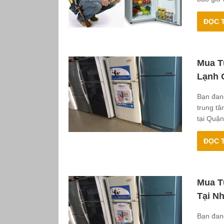
ĐỌC T
Mua T
Lạnh 
Bạn đang
trung tâ
tại Quận
ĐỌC T
Mua T
Tại N
Bạn đang