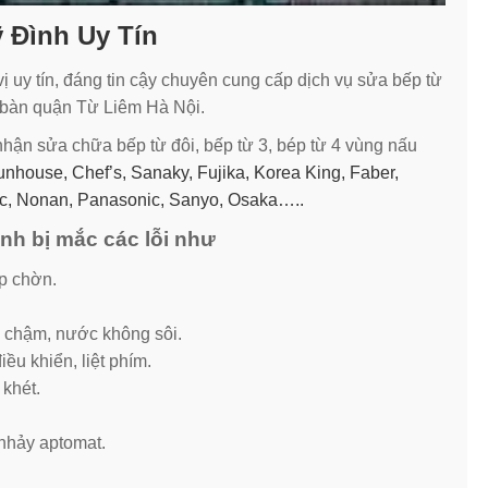
ỹ Đình Uy Tín
 uy tín, đáng tin cậy chuyên cung cấp dịch vụ sửa bếp từ
a bàn quận Từ Liêm Hà Nội.
 nhận sửa chữa bếp từ đôi, bếp từ 3, bép từ 4 vùng nấu
nhouse, Chef’s, Sanaky, Fujika, Korea King, Faber,
ic, Nonan, Panasonic, Sanyo, Osaka…..
nh bị mắc các lỗi như
p chờn.
 chậm, nước không sôi.
ều khiển, liệt phím.
 khét.
 nhảy aptomat.