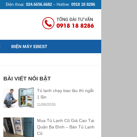
Điện thoại:
024.6656.6682
– Hotline:
0918 18 8286
Ệ
ĐIỆN MÁY EBEST
BÀI VIẾT NỔI BẬT
Tủ lạnh chạy bao lâu thì ngắt
1 lần
11/06/2026
Mua Tủ Lạnh Cũ Giá Cao Tại
Quận Ba Đình – Bán Tủ Lạnh
Cũ