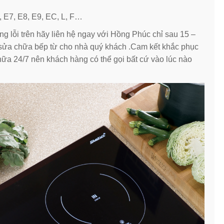
.
6, E7, E8, E9, EC, L, F…
g lỗi trên hãy liên hệ ngay với Hồng Phúc chỉ sau 15 –
 sửa chữa bếp từ cho nhà quý khách .Cam kết khắc phục
chữa 24/7 nên khách hàng có thể gọi bất cứ vào lúc nào