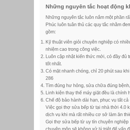
Những nguyên tắc hoạt động kh
Những nguyên tắc luôn nắm một phần rất
Phúc luôn tuân thủ các quy tắc nhằm đem
gồm:
Kỹ thuật viên giỏi chuyên nghiệp có nhiều
nhiệm cao trong công việc.
Luôn cập nhật kiến thức mới, có đầy đủ t
tốt nhất.
Có mặt nhanh chóng, chỉ 20 phút sau kh
286
Tìm đúng hư hỏng, sửa chữa đúng bệnh, 
Linh kiện thay thế máy giặt đều là chính 
Chế độ bảo hành dài hạn, phục vụ tất cả 
Việc gọi thợ sửa bếp từ tại nhà thời 4.0 
dịch vụ khi mà rất nhiều cơ sở làm ăn th
Gọi thợ sửa bếp từ uy tín chuyên nghiệp r
chuyên môn sẽ không xử lý triệt để vấn đề