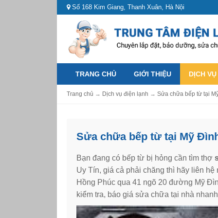
Số 168 Kim Giang, Thanh Xuân, Hà Nội
TRANG CHỦ
GIỚI THIỆU
DỊCH VỤ
Trang chủ
→
Dịch vụ điện lạnh
→
Sửa chữa bếp từ tại Mỹ
Sửa chữa bếp từ tại Mỹ Đình
Bạn đang có bếp từ bị hỏng cần tìm thợ
s
Uy Tín, giá cả phải chăng thì hãy liên hệ
Hồng Phúc qua 41 ngõ 20 đường Mỹ Đì
kiểm tra, báo giá sửa chữa tại nhà nhan