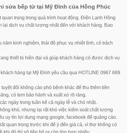
i sửa bếp từ tại Mỹ Đình của Hồng Phúc
 quan trọng trong quá trình hoạt động. Điện Lạnh Hồng
 lại dịch vụ chất lượng nhất đến với khách hàng. Bao
 năm kinh nghiệm, thái độ phục vụ nhiệt tình, có trách
rang thiết bị hiện đại và giúp khách hàng có được dịch vụ
i khách hàng tại Mỹ Đình yêu cầu qua HOTLINE 0967 689
tuyệt đối không cáo phó bệnh khác để thu thêm tiền
hãng, có tem bảo hành và xuất xứ rõ ràng.
các ngày trong tuần kể cả ngày lễ và chủ nhật.
không khó, nhưng lại rất khó việc kiểm soát chất lượng
iếu uy tín lợi dụng mạng google, facebook để quảng cáo.
ất quan trọng trước khi để ý đến giá cả, vì thợ không có
 khi đó thì số tiền bỏ ra còn lớn hơn nhiều.