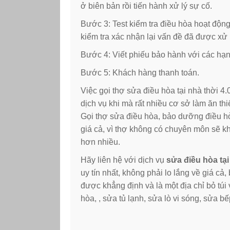
ở biên bản rồi tiến hành xử lý sự cố.
Bước 3: Test kiểm tra điều hòa hoạt độn
kiểm tra xác nhận lại vấn đề đã được xử 
Bước 4: Viết phiếu bảo hành với các hạ
Bước 5: Khách hàng thanh toán.
Việc gọi thợ sửa điều hòa tại nhà thời 4.
dịch vụ khi mà rất nhiều cơ sở làm ăn th
Gọi thợ sửa điều hòa, bảo dưỡng điều hòa
giá cả, vì thợ không có chuyên môn sẽ khô
hơn nhiều.
Hãy liên hệ với dịch vụ
sửa điều hòa tạ
uy tín nhất, không phải lo lắng về giá c
được khẳng định và là một địa chỉ bỏ túi
hòa, , sửa tủ lạnh, sửa lò vi sóng, sửa bế