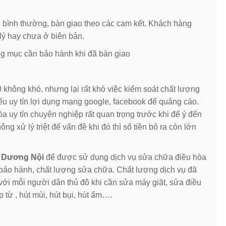
g bình thường, bàn giao theo các cam kết. Khách hàng
lý hay chưa ở biên bản.
ng mục cần bảo hành khi đã bàn giao
0 không khó, nhưng lại rất khó việc kiểm soát chất lượng
iếu uy tín lợi dụng mạng google, facebook để quảng cáo.
 uy tín chuyên nghiệp rất quan trọng trước khi để ý đến
ng xử lý triệt để vấn đề khi đó thì số tiền bỏ ra còn lớn
i Dương Nội
để được sử dụng dịch vụ sửa chữa điều hòa
ả, bảo hành, chất lượng sửa chữa. Chất lượng dịch vụ đã
 với mỗi người dân thủ đô khi cần sửa máy giặt, sửa điều
p từ , hút mùi, hút bụi, hút ẩm….