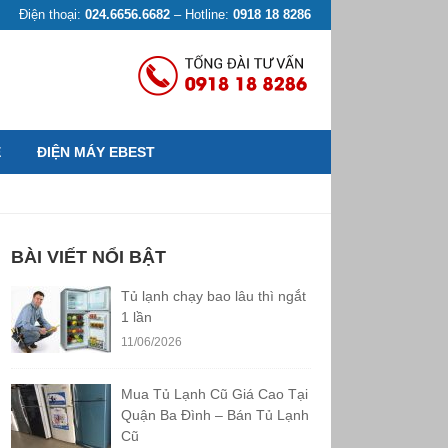
Điện thoại:
024.6656.6682
– Hotline:
0918 18 8286
Ệ
ĐIỆN MÁY EBEST
BÀI VIẾT NỔI BẬT
Tủ lạnh chạy bao lâu thì ngắt
1 lần
11/06/2026
Mua Tủ Lạnh Cũ Giá Cao Tại
Quận Ba Đình – Bán Tủ Lạnh
Cũ