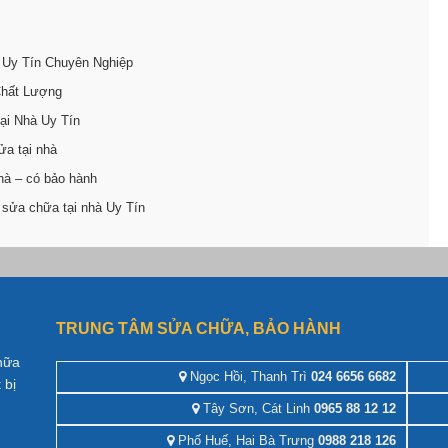
 Uy Tín Chuyên Nghiệp
Chất Lượng
ại Nhà Uy Tín
ửa tại nhà
hà – có bảo hành
 sửa chữa tại nhà Uy Tín
TRUNG TÂM SỬA CHỮA, BẢO HÀNH
hữa
Ngọc Hồi, Thanh Trì
024 6656 6682
 bị
Tây Sơn, Cát Linh
0965 88 12 12
Phố Huế, Hai Bà Trưng
0988 218 126