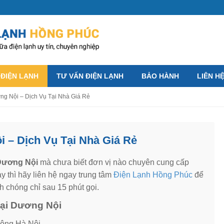
 ĐIỆN LẠNH
TƯ VẤN ĐIỆN LẠNH
BẢO HÀNH
LIÊN H
ng Nội – Dịch Vụ Tại Nhà Giá Rẻ
 – Dịch Vụ Tại Nhà Giá Rẻ
 Dương Nội
mà chưa biết đơn vị nào chuyên cung cấp
y thì hãy liên hệ ngay trung tâm
Điện Lạnh Hồng Phúc
để
 chóng chỉ sau 15 phút gọi.
tại Dương Nội
ông Hà Nội