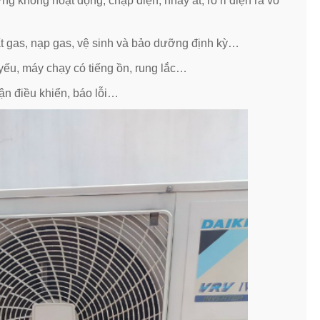
 không hoạt động, chập điện, nhảy át, rò rỉ điện ra vỏ
t gas, nạp gas, vệ sinh và bảo dưỡng định kỳ…
yếu, máy chạy có tiếng ồn, rung lắc…
n điều khiển, báo lỗi…