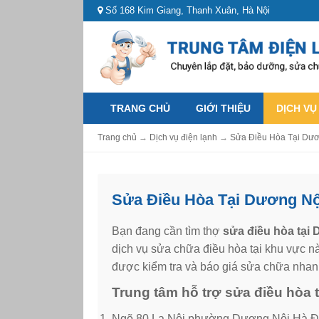
Số 168 Kim Giang, Thanh Xuân, Hà Nội
TRANG CHỦ
GIỚI THIỆU
DỊCH VỤ
Trang chủ
→
Dịch vụ điện lạnh
→
Sửa Điều Hòa Tại Dươ
Sửa Điều Hòa Tại Dương Nội
Bạn đang cần tìm thợ
sửa điều hòa tại
dịch vụ sửa chữa điều hòa tại khu vực nà
được kiểm tra và báo giá sửa chữa nhanh
Trung tâm hỗ trợ sửa điều hòa 
Ngõ 80 La Nội phường Dương Nội Hà Đ