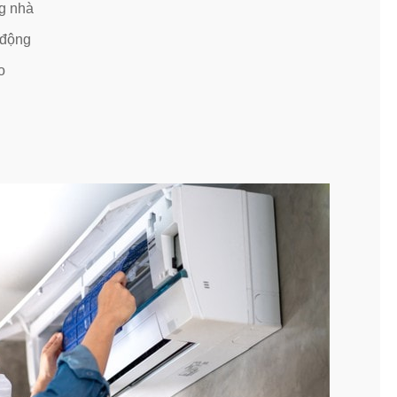
g nhà
 động
o