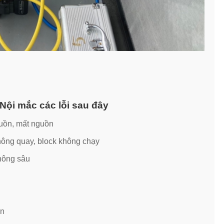
Nội mắc các lỗi sau đây
uồn, mất nguồn
hông quay, block không chạy
không sâu
ển