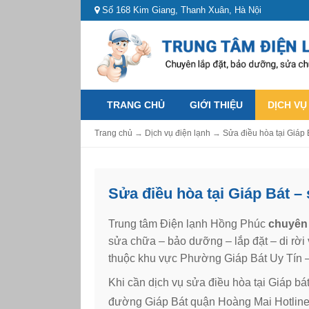
Số 168 Kim Giang, Thanh Xuân, Hà Nội
TRANG CHỦ
GIỚI THIỆU
DỊCH VỤ
Trang chủ
→
Dịch vụ điện lạnh
→
Sửa điều hòa tại Giáp 
Sửa điều hòa tại Giáp Bát –
Trung tâm Điện lạnh Hồng Phúc
chuyên 
sửa chữa – bảo dưỡng – lắp đặt – di rời 
thuộc khu vực Phường Giáp Bát Uy Tín 
Khi cần dịch vụ sửa điều hòa tại Giáp bá
đường Giáp Bát quận Hoàng Mai Hotlin