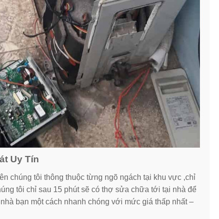
át Uy Tín
ên chúng tôi thông thuộc từng ngõ ngách tại khu vực ,chỉ
úng tôi chỉ sau 15 phút sẽ có thợ sửa chữa tới tại nhà để
a nhà bạn một cách nhanh chóng với mức giá thấp nhất –