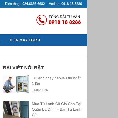
Điện thoại:
024.6656.6682
– Hotline:
0918 18 8286
Ệ
ĐIỆN MÁY EBEST
BÀI VIẾT NỔI BẬT
Tủ lạnh chạy bao lâu thì ngắt
1 lần
11/06/2026
Mua Tủ Lạnh Cũ Giá Cao Tại
Quận Ba Đình – Bán Tủ Lạnh
Cũ