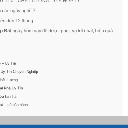
như UY TÍN – CHẤT LƯỢNG – GIÁ HỢP LÝ.
ả các ngày nghỉ lễ
lên đến 12 tháng
áp Bát
ngay hôm nay để được phục vụ tốt nhất, hiệu quả
ẻ – Uy Tín
 Uy Tín Chuyên Nghiệp
Chất Lượng
ại Nhà Uy Tín
ửa tại nhà
hà – có bảo hành