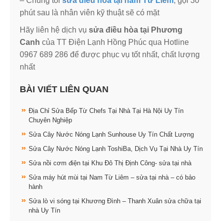
– Chúng tôi
sửa điều hòa tại nam Từ Liêm
, gọi 30
phút sau là nhân viên kỹ thuật sẽ có mặt
Hãy liên hệ dịch vụ
sửa điều hòa tại Phương
Canh
của TT Điện Lạnh Hồng Phúc qua Hotline
0967 689 286 để được phục vụ tốt nhất, chất lượng
nhất
BÀI VIẾT LIÊN QUAN
Địa Chỉ Sửa Bếp Từ Chefs Tại Nhà Tại Hà Nội Uy Tín
Chuyên Nghiệp
Sửa Cây Nước Nóng Lạnh Sunhouse Uy Tín Chất Lượng
Sửa Cây Nước Nóng Lạnh ToshiBa, Dịch Vụ Tại Nhà Uy Tín
Sửa nồi cơm điện tại Khu Đô Thị Định Công- sửa tại nhà
Sửa máy hút mùi tại Nam Từ Liêm – sửa tại nhà – có bảo
hành
Sửa lò vi sóng tại Khương Đình – Thanh Xuân sửa chữa tại
nhà Uy Tín