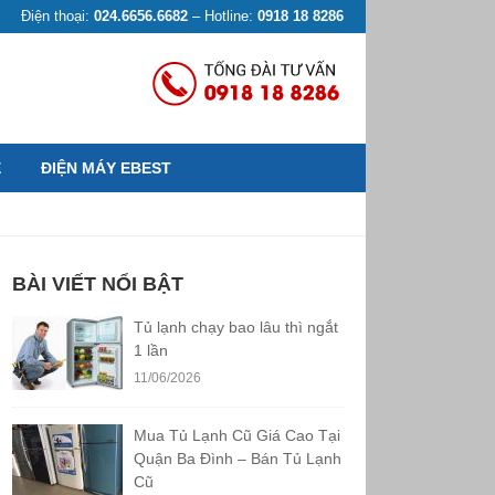
Điện thoại:
024.6656.6682
– Hotline:
0918 18 8286
Ệ
ĐIỆN MÁY EBEST
BÀI VIẾT NỔI BẬT
Tủ lạnh chạy bao lâu thì ngắt
1 lần
11/06/2026
Mua Tủ Lạnh Cũ Giá Cao Tại
Quận Ba Đình – Bán Tủ Lạnh
Cũ