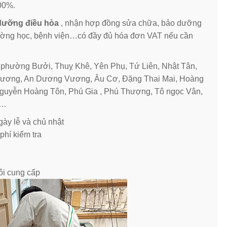
100%.
dưỡng điều hòa
, nhận hợp đồng sửa chữa, bảo dưỡng
rường học, bệnh viện…có đầy đủ hóa đơn VAT nếu cần
 phường Bưởi, Thuỵ Khê, Yên Phụ, Tứ Liên, Nhật Tân,
ương, An Dương Vương, Âu Cơ, Đặng Thai Mai, Hoàng
guyễn Hoàng Tôn, Phú Gia , Phú Thượng, Tô ngọc Vân,
a…
ày lễ và chủ nhật
phí kiểm tra
ôi cung cấp