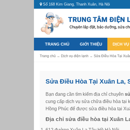
Số 168 Kim Giang, Thanh Xuân, Hà Nội
TRANG CHỦ
GIỚI THIỆU
DỊCH VỤ
Trang chủ
→
Dịch vụ điện lạnh
→
Sửa Điều Hòa Tại Xuân
Sửa Điều Hòa Tại Xuân La, 
Bạn đang cần tìm kiếm địa chỉ chuyên
sử
cung cấp dịch vụ sửa chữa điều hòa tại k
Hồng Phúc để được sửa điều hòa tại Xuân
Địa chỉ sửa điều hòa tại Xuân 
612 đường Xuân La Tây Hồ Hà Nội