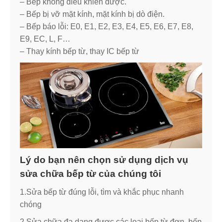
– Bếp không điều khiển được.
– Bếp bị vỡ mặt kính, mặt kính bị dò điện.
– Bếp báo lỗi: E0, E1, E2, E3, E4, E5, E6, E7, E8,
E9, EC, L, F…
– Thay kính bếp từ, thay IC bếp từ
Lý do bạn nên chọn sử dụng dịch vụ
sửa chữa bếp từ của chúng tôi
1.Sửa bếp từ đúng lỗi, tìm và khắc phục nhanh
chóng
2.Sửa chữa đa dạng được các loại bếp từ đơn, bếp