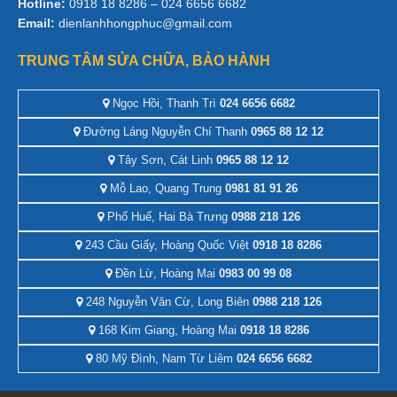
Hotline:
0918 18 8286 – 024 6656 6682
Email:
dienlanhhongphuc@gmail.com
TRUNG TÂM SỬA CHỮA, BẢO HÀNH
Ngọc Hồi, Thanh Trì
024 6656 6682
Đường Láng Nguyễn Chí Thanh
0965 88 12 12
Tây Sơn, Cát Linh
0965 88 12 12
Mỗ Lao, Quang Trung
0981 81 91 26
Phố Huế, Hai Bà Trưng
0988 218 126
243 Cầu Giấy, Hoàng Quốc Việt
0918 18 8286
Đền Lừ, Hoàng Mai
0983 00 99 08
248 Nguyễn Văn Cừ, Long Biên
0988 218 126
168 Kim Giang, Hoàng Mai
0918 18 8286
80 Mỹ Đình, Nam Từ Liêm
024 6656 6682