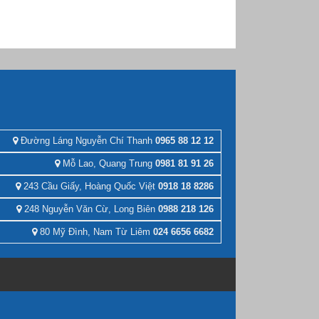
Đường Láng Nguyễn Chí Thanh
0965 88 12 12
Mỗ Lao, Quang Trung
0981 81 91 26
243 Cầu Giấy, Hoàng Quốc Việt
0918 18 8286
248 Nguyễn Văn Cừ, Long Biên
0988 218 126
80 Mỹ Đình, Nam Từ Liêm
024 6656 6682