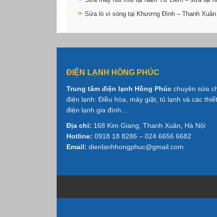
Sửa lò vi sóng tại Khương Đình – Thanh Xuân
ĐIỆN LẠNH HỒNG PHÚC
Trung tâm điện lạnh Hồng Phúc
chuyên sửa c
điện lạnh: Điều hòa, máy giặt, tủ lạnh và các thiết
điện lạnh gia đình…
Địa chỉ:
168 Kim Giang, Thanh Xuân, Hà Nội
Hotline:
0918 18 8286 – 024 6656 6682
Email:
dienlanhhongphuc@gmail.com