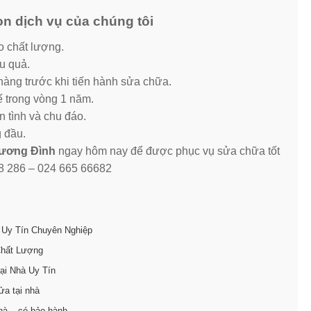
n dịch vụ của chúng tôi
o chất lượng.
u quả.
hàng trước khi tiến hành sửa chữa.
ế trong vòng 1 năm.
n tình và chu đáo.
g đầu.
hương Đình
ngay hôm nay để được phục vụ sửa chữa tốt
88 286 – 024 665 66682
 Uy Tín Chuyên Nghiệp
Chất Lượng
ại Nhà Uy Tín
ửa tại nhà
hà – có bảo hành