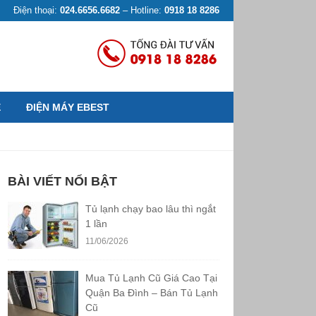
Điện thoại:
024.6656.6682
– Hotline:
0918 18 8286
Ệ
ĐIỆN MÁY EBEST
BÀI VIẾT NỔI BẬT
Tủ lạnh chạy bao lâu thì ngắt
1 lần
11/06/2026
Mua Tủ Lạnh Cũ Giá Cao Tại
Quận Ba Đình – Bán Tủ Lạnh
Cũ