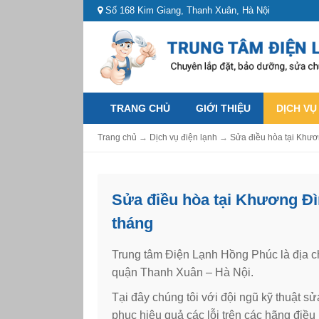
Số 168 Kim Giang, Thanh Xuân, Hà Nội
TRANG CHỦ
GIỚI THIỆU
DỊCH VỤ
Trang chủ
→
Dịch vụ điện lạnh
→
Sửa điều hòa tại Khươ
Sửa điều hòa tại Khương Đì
tháng
Trung tâm Điện Lạnh Hồng Phúc là địa 
quận Thanh Xuân – Hà Nội.
Tại đây chúng tôi với đội ngũ kỹ thuật 
phục hiệu quả các lỗi trên các hãng điề