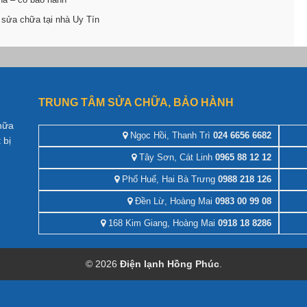
 sửa chữa tại nhà Uy Tín
TRUNG TÂM SỬA CHỮA, BẢO HÀNH
hữa
Ngọc Hồi, Thanh Trì
024 6656 6682
 bị
Tây Sơn, Cát Linh
0965 88 12 12
Phố Huế, Hai Bà Trưng
0988 218 126
Đền Lừ, Hoàng Mai
0983 00 99 08
168 Kim Giang, Hoàng Mai
0918 18 8286
© 2026
Điện lạnh Hồng Phúc
.