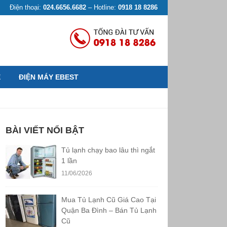
Điện thoại:
024.6656.6682
– Hotline:
0918 18 8286
Ệ
ĐIỆN MÁY EBEST
BÀI VIẾT NỔI BẬT
Tủ lạnh chạy bao lâu thì ngắt
1 lần
11/06/2026
Mua Tủ Lạnh Cũ Giá Cao Tại
Quận Ba Đình – Bán Tủ Lạnh
Cũ