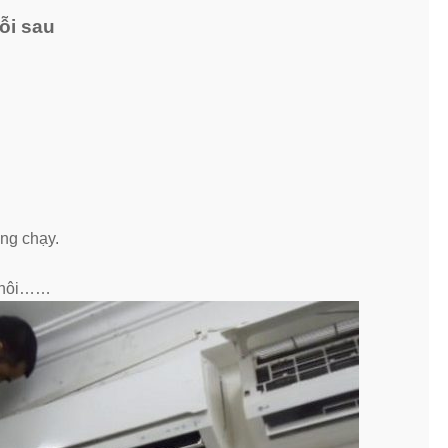
ỗi sau
ng chạy.
i hôi……