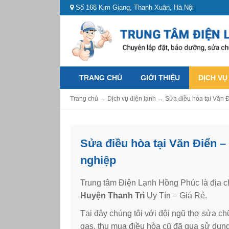
Số 168 Kim Giang, Thanh Xuân, Hà Nội
TRANG CHỦ
GIỚI THIỆU
DỊCH VỤ
Trang chủ
→
Dịch vụ điện lạnh
→
Sửa điều hòa tại Văn 
Sửa điều hòa tại Văn Điển –
nghiệp
Trung tâm Điện Lạnh Hồng Phúc là địa c
Huyện Thanh Trì
Uy Tín – Giá Rẻ.
Tại đây chúng tôi với đội ngũ thợ sửa 
gas, thu mua điều hòa cũ đã qua sử dụn