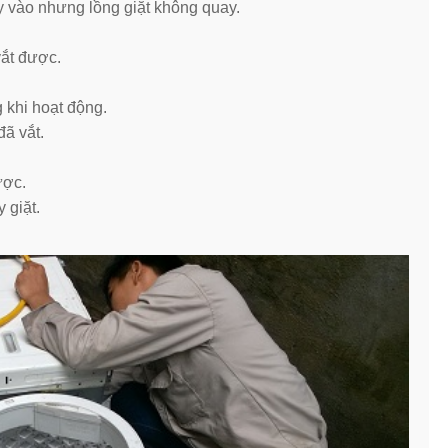
y vào nhưng lồng giặt không quay.
vắt được.
 khi hoạt động.
đã vắt.
ược.
 giặt.