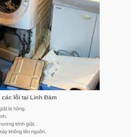
các lỗi tại Linh Đàm
iặt bị hỏng.
ình.
hương trình giặt.
 máy không lên nguồn.