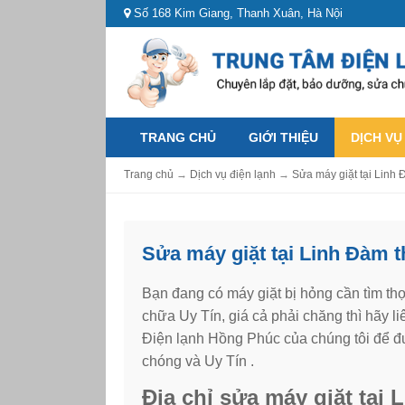
Số 168 Kim Giang, Thanh Xuân, Hà Nội
TRANG CHỦ
GIỚI THIỆU
DỊCH VỤ
Trang chủ
→
Dịch vụ điện lạnh
→
Sửa máy giặt tại Linh 
Sửa máy giặt tại Linh Đàm t
Bạn đang có máy giặt bị hỏng cần tìm th
chữa Uy Tín, giá cả phải chăng thì hãy l
Điện lạnh Hồng Phúc của chúng tôi để đư
chóng và Uy Tín .
Địa chỉ sửa máy giặt tại