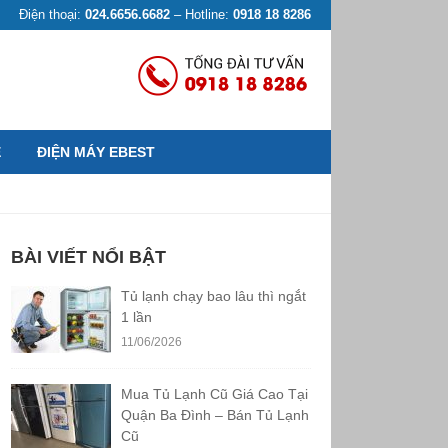
Điện thoại:
024.6656.6682
– Hotline:
0918 18 8286
Ệ
ĐIỆN MÁY EBEST
BÀI VIẾT NỔI BẬT
Tủ lạnh chạy bao lâu thì ngắt
1 lần
11/06/2026
Mua Tủ Lạnh Cũ Giá Cao Tại
Quận Ba Đình – Bán Tủ Lạnh
Cũ