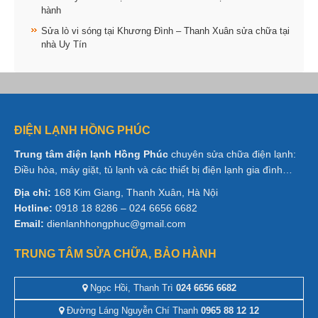
hành
Sửa lò vi sóng tại Khương Đình – Thanh Xuân sửa chữa tại
nhà Uy Tín
ĐIỆN LẠNH HỒNG PHÚC
Trung tâm điện lạnh Hồng Phúc
chuyên sửa chữa điện lạnh:
Điều hòa, máy giặt, tủ lạnh và các thiết bị điện lạnh gia đình…
Địa chỉ:
168 Kim Giang, Thanh Xuân, Hà Nội
Hotline:
0918 18 8286 – 024 6656 6682
Email:
dienlanhhongphuc@gmail.com
TRUNG TÂM SỬA CHỮA, BẢO HÀNH
Ngọc Hồi, Thanh Trì
024 6656 6682
Đường Láng Nguyễn Chí Thanh
0965 88 12 12