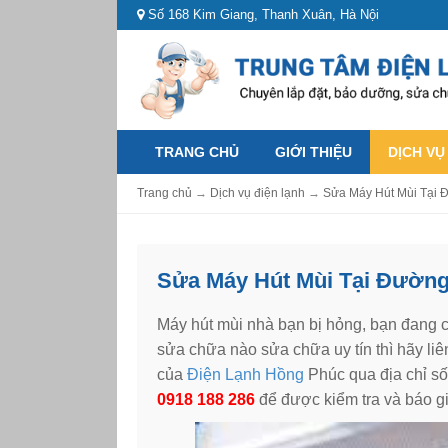
Số 168 Kim Giang, Thanh Xuân, Hà Nội
TRANG CHỦ
GIỚI THIỆU
DỊCH VỤ
Trang chủ
→
Dịch vụ điện lạnh
→
Sửa Máy Hút Mùi Tại 
Sửa Máy Hút Mùi Tại Đường
Máy hút mùi nhà bạn bị hỏng, bạn đang 
sửa chữa nào sửa chữa uy tín thì hãy li
của
Điện Lạnh Hồng
Phúc qua địa chỉ s
0918
188 286
để được kiểm tra và báo g