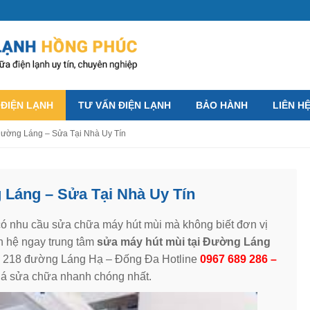
 ĐIỆN LẠNH
TƯ VẤN ĐIỆN LẠNH
BẢO HÀNH
LIÊN H
Đường Láng – Sửa Tại Nhà Uy Tín
 Láng – Sửa Tại Nhà Uy Tín
có nhu cầu sửa chữa máy hút mùi mà không biết đơn vị
ên hệ ngay trung tâm
sửa máy hút mùi tại Đường Láng
ố 218 đường Láng Hạ – Đống Đa Hotline
0967 689 286 –
iá sửa chữa nhanh chóng nhất.