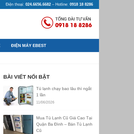
Điện thoại:
024.6656.6682
– Hotline:
0918 18 8286
Ệ
ĐIỆN MÁY EBEST
BÀI VIẾT NỔI BẬT
Tủ lạnh chạy bao lâu thì ngắt
1 lần
11/06/2026
Mua Tủ Lạnh Cũ Giá Cao Tại
Quận Ba Đình – Bán Tủ Lạnh
Cũ