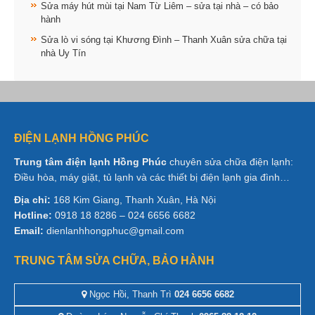
Sửa máy hút mùi tại Nam Từ Liêm – sửa tại nhà – có bảo
hành
Sửa lò vi sóng tại Khương Đình – Thanh Xuân sửa chữa tại
nhà Uy Tín
ĐIỆN LẠNH HỒNG PHÚC
Trung tâm điện lạnh Hồng Phúc
chuyên sửa chữa điện lạnh:
Điều hòa, máy giặt, tủ lạnh và các thiết bị điện lạnh gia đình…
Địa chỉ:
168 Kim Giang, Thanh Xuân, Hà Nội
Hotline:
0918 18 8286 – 024 6656 6682
Email:
dienlanhhongphuc@gmail.com
TRUNG TÂM SỬA CHỮA, BẢO HÀNH
Ngọc Hồi, Thanh Trì
024 6656 6682