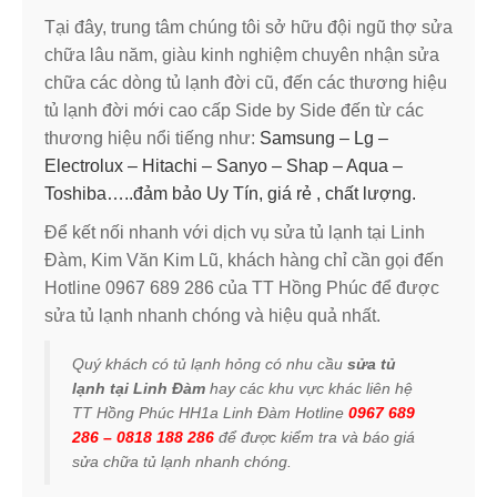
Tại đây, trung tâm chúng tôi sở hữu đội ngũ thợ sửa
chữa lâu năm, giàu kinh nghiệm chuyên nhận sửa
chữa các dòng tủ lạnh đời cũ, đến các thương hiệu
tủ lạnh đời mới cao cấp Side by Side đến từ các
thương hiệu nổi tiếng như:
Samsung – Lg –
Electrolux – Hitachi – Sanyo – Shap – Aqua –
Toshiba
…..đảm bảo Uy Tín, giá rẻ , chất lượng.
Để kết nối nhanh với dịch vụ sửa tủ lạnh tại Linh
Đàm, Kim Văn Kim Lũ, khách hàng chỉ cần gọi đến
Hotline 0967 689 286 của TT Hồng Phúc để được
sửa tủ lạnh nhanh chóng và hiệu quả nhất.
Quý khách có tủ lạnh hỏng có nhu cầu
sửa tủ
lạnh tại Linh Đàm
hay các khu vực khác liên hệ
TT Hồng Phúc HH1a Linh Đàm Hotline
0967 689
286 – 0818 188 286
để được kiểm tra và báo giá
sửa chữa tủ lạnh nhanh chóng.