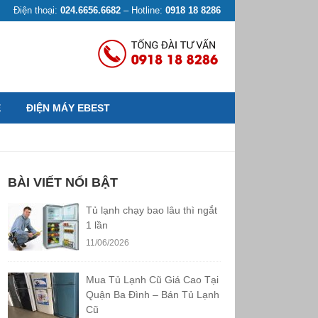
Điện thoại:
024.6656.6682
– Hotline:
0918 18 8286
Ệ
ĐIỆN MÁY EBEST
BÀI VIẾT NỔI BẬT
Tủ lạnh chạy bao lâu thì ngắt
1 lần
11/06/2026
Mua Tủ Lạnh Cũ Giá Cao Tại
Quận Ba Đình – Bán Tủ Lạnh
Cũ