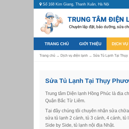
Số 168 Kim Giang, Thanh Xuân, Hà Nội
TRANG CHỦ
GIỚI THIỆU
DỊCH VỤ
Trang chủ
→
Dịch vụ điện lạnh
→
Sửa Tủ Lạnh Tại Thụy
Sửa Tủ Lạnh Tại Thụy Phươ
Trung tâm Diện lạnh Hồng Phúc là địa c
Quận Bắc Từ Liêm.
Tại đây chúng tôi chuyên nhận sửa chữa c
sửa tủ lạnh 2 cánh, tủ 3 cánh, 4 cánh, tủ 
Side by Side, tủ lạnh nội địa Nhật.