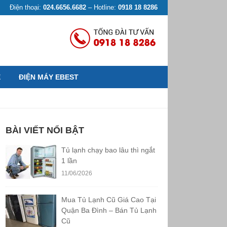
Điện thoại:
024.6656.6682
– Hotline:
0918 18 8286
Ệ
ĐIỆN MÁY EBEST
BÀI VIẾT NỔI BẬT
Tủ lạnh chạy bao lâu thì ngắt
1 lần
11/06/2026
Mua Tủ Lạnh Cũ Giá Cao Tại
Quận Ba Đình – Bán Tủ Lạnh
Cũ