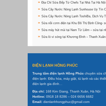
Địa Chỉ Sửa Bếp Từ Chefs Tại Nhà Tại Hà Nội
Sửa Cây Nước Nóng Lạnh Sunhouse Uy Tín 
Sửa Cây Nước Nóng Lạnh ToshiBa, Dịch Vụ T
Sửa nồi cơm điện tại Khu Đô Thị Định Công- s
Sửa máy hút mùi tại Nam Từ Liêm – sửa tại n
Sửa lò vi sóng tại Khương Đình – Thanh Xuân
ĐIỆN LẠNH HỒNG PHÚC
Trung tâm điện lạnh Hồng Phúc
chuyên sửa c
điện lạnh: Điều hòa, máy giặt, tủ lạnh và các thiết
điện lạnh gia đình…
Địa chỉ:
168 Kim Giang, Thanh Xuân, Hà Nội
Hotline:
0918 18 8286 – 024 6656 6682
Email:
dienlanhhongphuc@gmail.com