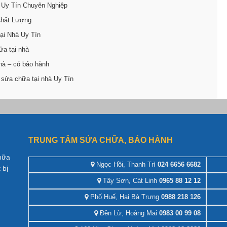
 Uy Tín Chuyên Nghiệp
Chất Lượng
ại Nhà Uy Tín
ửa tại nhà
hà – có bảo hành
 sửa chữa tại nhà Uy Tín
TRUNG TÂM SỬA CHỮA, BẢO HÀNH
hữa
Ngọc Hồi, Thanh Trì
024 6656 6682
 bị
Tây Sơn, Cát Linh
0965 88 12 12
Phố Huế, Hai Bà Trưng
0988 218 126
Đền Lừ, Hoàng Mai
0983 00 99 08