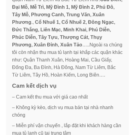
Đại Mỗ, Mễ Trì, Mỹ Đình 1, Mỹ Đình 2, Phú Đô,
Tây Mỗ, Phương Canh, Trung Văn, Xuân
Phương
.,
Cổ Nhuế 1, Cổ Nhuế 2, Đông Ngạc,
Đức Thắng, Liên Mạc, Minh Khai, Phú Diễn,
Phúc Diễn, Tây Tựu, Thượng Cát, Thụy
Phương, Xuân Đỉnh, Xuân Tảo
…..Ngoài ra chúng
tôi còn nhận thu mua tủ lạnh tại khắp các quận khác
như: Quận Thanh Xuân, Hoàng Mai, Cầu Giấy,
Đống Đa, Ba Đình, Hà Đông, Nam Từ Liêm, Bắc
Từ Liêm, Tây Hồ, Hoàn Kiếm, Long Biên….
Cam kết dịch vụ
– Cam kết thu mua với giá cao nhất
– Không kỳ kèo, dịch vụ mua bán tại nhà nhanh
chóng
– Miễn phí vận chuyển , lắp đặt khi khách hàng cần
mua tủ lạnh cũ tại trung tâm