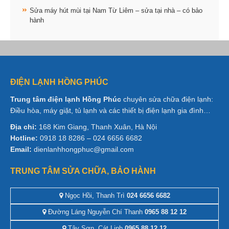
Sửa máy hút mùi tại Nam Từ Liêm – sửa tại nhà – có bảo
hành
ĐIỆN LẠNH HỒNG PHÚC
Trung tâm điện lạnh Hồng Phúc
chuyên sửa chữa điện lạnh:
Điều hòa, máy giặt, tủ lạnh và các thiết bị điện lạnh gia đình…
Địa chỉ:
168 Kim Giang, Thanh Xuân, Hà Nội
Hotline:
0918 18 8286 – 024 6656 6682
Email:
dienlanhhongphuc@gmail.com
TRUNG TÂM SỬA CHỮA, BẢO HÀNH
Ngọc Hồi, Thanh Trì
024 6656 6682
Đường Láng Nguyễn Chí Thanh
0965 88 12 12
Tây Sơn, Cát Linh
0965 88 12 12