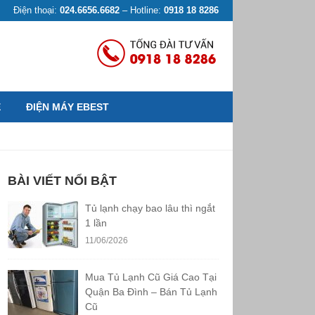
Điện thoại:
024.6656.6682
– Hotline:
0918 18 8286
Ệ
ĐIỆN MÁY EBEST
BÀI VIẾT NỔI BẬT
Tủ lạnh chạy bao lâu thì ngắt
1 lần
11/06/2026
Mua Tủ Lạnh Cũ Giá Cao Tại
Quận Ba Đình – Bán Tủ Lạnh
Cũ