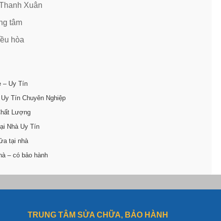
n Thanh Xuân
ung tâm
iều hòa
ẻ – Uy Tín
 Uy Tín Chuyên Nghiệp
Chất Lượng
ại Nhà Uy Tín
ửa tại nhà
hà – có bảo hành
TRUNG TÂM SỬA CHỮA, BẢO HÀNH