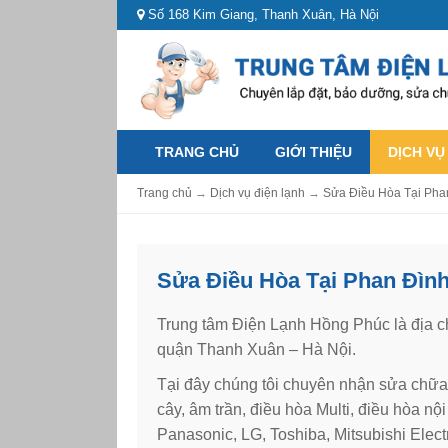
Số 168 Kim Giang, Thanh Xuân, Hà Nội
TRANG CHỦ
GIỚI THIỆU
DỊCH VỤ
Trang chủ
→
Dịch vụ điện lạnh
→
Sửa Điều Hòa Tại Phan
Sửa Điều Hòa Tại Phan Đình
Trung tâm Điện Lạnh Hồng Phúc là địa 
quận Thanh Xuân – Hà Nội.
Tại đây chúng tôi chuyên nhận sửa chữa 
cây, âm trần, điều hòa Multi, điều hòa 
Panasonic, LG, Toshiba, Mitsubishi Elect