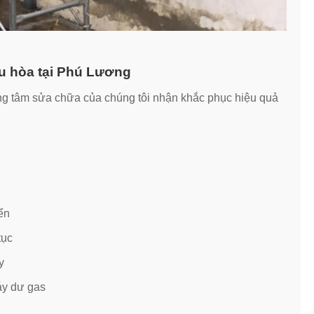
ều hòa tại Phú Lương
ung tâm sửa chữa của chúng tôi nhận khắc phục hiệu quả
ển
tục
y
áy dư gas