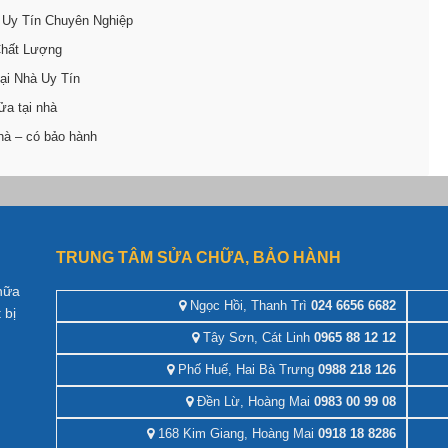
 Uy Tín Chuyên Nghiệp
Chất Lượng
ại Nhà Uy Tín
ửa tại nhà
hà – có bảo hành
TRUNG TÂM SỬA CHỮA, BẢO HÀNH
hữa
Ngọc Hồi, Thanh Trì
024 6656 6682
 bị
Tây Sơn, Cát Linh
0965 88 12 12
Phố Huế, Hai Bà Trưng
0988 218 126
Đền Lừ, Hoàng Mai
0983 00 99 08
168 Kim Giang, Hoàng Mai
0918 18 8286