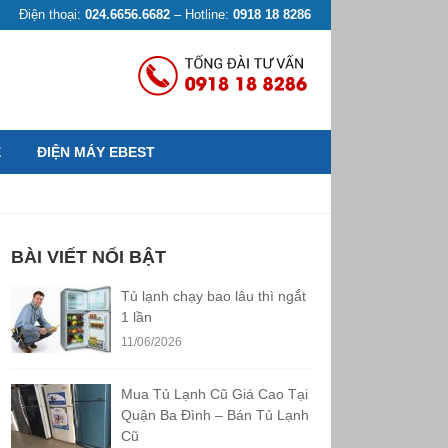
Điện thoại:
024.6656.6682
– Hotline:
0918 18 8286
Ệ
ĐIỆN MÁY EBEST
BÀI VIẾT NỔI BẬT
Tủ lạnh chạy bao lâu thì ngắt
1 lần
11/06/2026
Mua Tủ Lạnh Cũ Giá Cao Tại
Quận Ba Đình – Bán Tủ Lạnh
Cũ