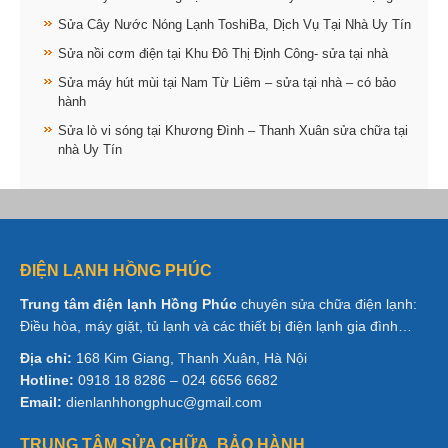
Sửa Cây Nước Nóng Lạnh ToshiBa, Dịch Vụ Tại Nhà Uy Tín
Sửa nồi cơm điện tại Khu Đô Thị Định Công- sửa tại nhà
Sửa máy hút mùi tại Nam Từ Liêm – sửa tại nhà – có bảo
hành
Sửa lò vi sóng tại Khương Đình – Thanh Xuân sửa chữa tại
nhà Uy Tín
ĐIỆN LẠNH HỒNG PHÚC
Trung tâm điện lạnh Hồng Phúc
chuyên sửa chữa điện lạnh:
Điều hòa, máy giặt, tủ lạnh và các thiết bị điện lạnh gia đình…
Địa chỉ:
168 Kim Giang, Thanh Xuân, Hà Nội
Hotline:
0918 18 8286 – 024 6656 6682
Email:
dienlanhhongphuc@gmail.com
TRUNG TÂM SỬA CHỮA, BẢO HÀNH