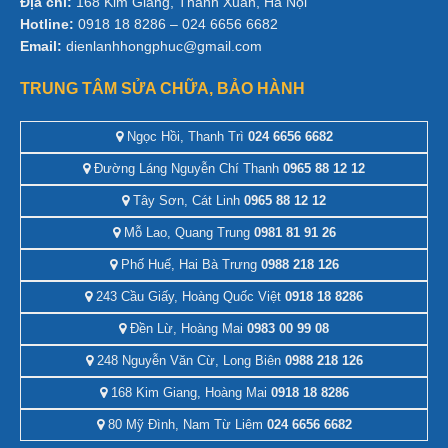
Địa chỉ:
168 Kim Giang, Thanh Xuân, Hà Nội
Hotline:
0918 18 8286 – 024 6656 6682
Email:
dienlanhhongphuc@gmail.com
TRUNG TÂM SỬA CHỮA, BẢO HÀNH
Ngọc Hồi, Thanh Trì
024 6656 6682
Đường Láng Nguyễn Chí Thanh
0965 88 12 12
Tây Sơn, Cát Linh
0965 88 12 12
Mỗ Lao, Quang Trung
0981 81 91 26
Phố Huế, Hai Bà Trưng
0988 218 126
243 Cầu Giấy, Hoàng Quốc Việt
0918 18 8286
Đền Lừ, Hoàng Mai
0983 00 99 08
248 Nguyễn Văn Cừ, Long Biên
0988 218 126
168 Kim Giang, Hoàng Mai
0918 18 8286
80 Mỹ Đình, Nam Từ Liêm
024 6656 6682