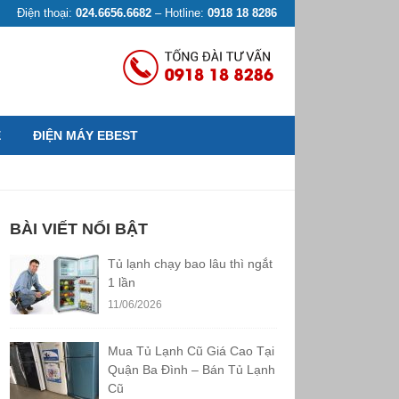
Điện thoại:
024.6656.6682
– Hotline:
0918 18 8286
Ệ
ĐIỆN MÁY EBEST
BÀI VIẾT NỔI BẬT
Tủ lạnh chạy bao lâu thì ngắt
1 lần
11/06/2026
Mua Tủ Lạnh Cũ Giá Cao Tại
Quận Ba Đình – Bán Tủ Lạnh
Cũ