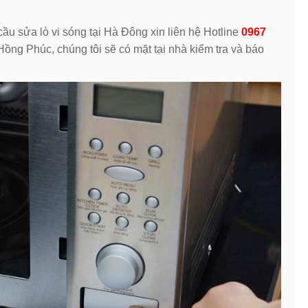
ầu sửa lò vi sóng tại Hà Đông xin liên hệ Hotline
0967
Hồng Phúc, chúng tôi sẽ có mặt tại nhà kiểm tra và báo