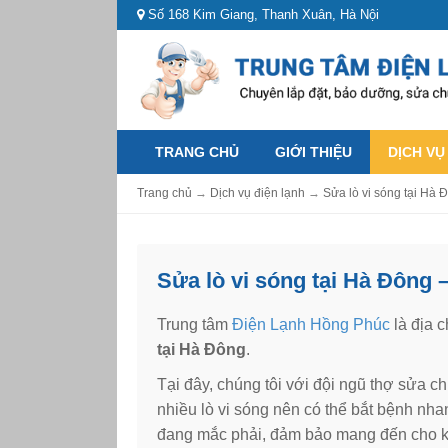
Số 168 Kim Giang, Thanh Xuân, Hà Nội
TRANG CHỦ
GIỚI THIỆU
DỊCH VỤ
Trang chủ
→
Dịch vụ điện lạnh
→
Sửa lò vi sóng tại Hà 
Sửa lò vi sóng tại Hà Đông 
Trung tâm
Điện Lạnh Hồng Phúc
là địa 
tại Hà Đông
.
Tại đây, chúng tôi với đội ngũ thợ sửa c
nhiều lò vi sóng nên có thể bắt bệnh nha
đang mắc phải, đảm bảo mang đến cho k