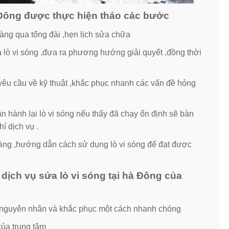
à Đông được thực hiện tháo các bước
àng qua tổng đài ,hẹn lịch sửa chữa
a lò vi sóng ,đưa ra phương hướng giải quyết ,đồng thời
êu cầu về kỹ thuật ,khắc phục nhanh các vấn đề hỏng
 hành lại lò vi sóng nếu thấy đã chạy ổn định sẽ bàn
í dịch vụ .
àng ,hướng dẫn cách sử dụng lò vi sóng để đạt được
ịch vụ sửa lò vi sóng tại hà Đông của
n nguyên nhân và khắc phục một cách nhanh chóng
của trung tâm