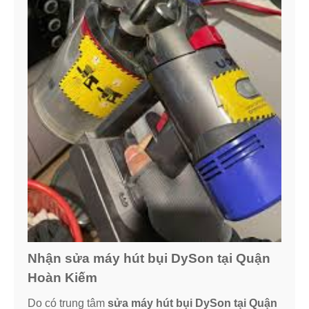
Nhận sửa máy hút bụi DySon tại Quận
Hoàn Kiếm
Do có trung tâm
sửa máy hút bụi DySon tại Quận