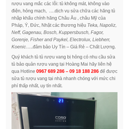
rượu vang mắc các lỗi: tủ không mát, không vào
điện, hỏng mạch, ….dịch vụ sửa chữa các hãng tủ
nhập khẩu chính hãng Châu Âu , châu Mỹ của
Pháp, Ý, Đức, Nhật các thương hiệu
Teka, Napoliz,
Neff, Gagenau, Bosch, Kuppersbusch, Fagor,
Gorenje, Fisher and Paykel, Electrolux, Liebherr,
Koenic
…..đảm bảo Uy Tín – Giá Rẻ – Chất Lượng.
Quý khách tủ tủ rượu vang bị hỏng có nhu cầu sửa
tủ bảo quản rượu vang tại Hoàng Mai hãy liên hệ
qua Hotline
0967 689 286 – 09 18 188 286
để được
sửa tủ rượu vang tại nhà nhanh chóng với mức chi
phí thấp nhất, uy tín nhất.