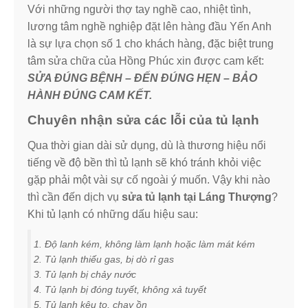
Với những người thợ tay nghề cao, nhiệt tình,
lương tâm nghề nghiệp đặt lên hàng đầu Yến Anh
là sự lựa chọn số 1 cho khách hàng, đặc biệt trung
tâm sửa chữa của Hồng Phúc xin được cam kết:
SỬA ĐÚNG BỆNH – ĐẾN ĐÚNG HẸN – BẢO
HÀNH ĐÚNG CAM KẾT.
Chuyên nhận sửa các lỗi của tủ lạnh
Qua thời gian dài sử dụng, dù là thương hiệu nổi
tiếng về độ bền thì tủ lạnh sẽ khó tránh khỏi việc
gặp phải một vài sự cố ngoài ý muốn. Vậy khi nào
thì cần đến dịch vụ
sửa tủ lạnh tại Láng Thượng
?
Khi tủ lạnh có những dấu hiệu sau:
Độ lanh kém, không làm lạnh hoặc làm mát kém
Tủ lạnh thiếu gas, bị dò rỉ gas
Tủ lạnh bị chảy nước
Tủ lạnh bị đóng tuyết, không xả tuyết
Tủ lạnh kêu to, chạy ồn