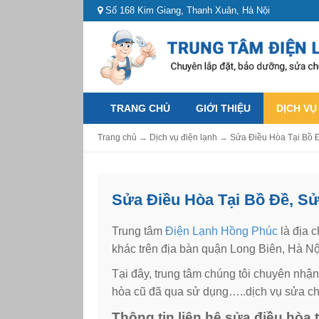
Số 168 Kim Giang, Thanh Xuân, Hà Nội
TRANG CHỦ
GIỚI THIỆU
DỊCH VỤ
Trang chủ
→
Dịch vụ điện lạnh
→
Sửa Điều Hòa Tại Bồ 
Sửa Điều Hòa Tại Bồ Đề, S
Trung tâm
Điện Lạnh Hồng Phúc
là địa 
khác trên địa bàn quận Long Biên, Hà Nộ
Tại đây, trung tâm chúng tôi chuyên nhậ
hòa cũ đã qua sử dụng…..dịch vụ sửa chữ
Thông tin liên hệ sửa điều hòa t