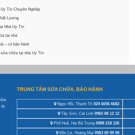
 Uy Tín Chuyên Nghiệp
Chất Lượng
ại Nhà Uy Tín
ửa tại nhà
hà – có bảo hành
 sửa chữa tại nhà Uy Tín
TRUNG TÂM SỬA CHỮA, BẢO HÀNH
hữa
Ngọc Hồi, Thanh Trì
024 6656 6682
 bị
Tây Sơn, Cát Linh
0965 88 12 12
Phố Huế, Hai Bà Trưng
0988 218 126
Đền Lừ, Hoàng Mai
0983 00 99 08