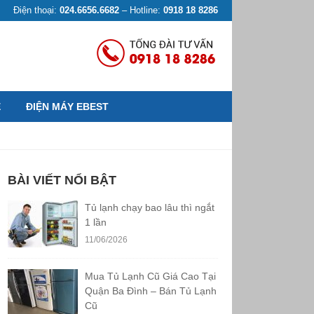
Điện thoại:
024.6656.6682
– Hotline:
0918 18 8286
Ệ
ĐIỆN MÁY EBEST
BÀI VIẾT NỔI BẬT
Tủ lạnh chạy bao lâu thì ngắt
1 lần
11/06/2026
Mua Tủ Lạnh Cũ Giá Cao Tại
Quận Ba Đình – Bán Tủ Lạnh
Cũ