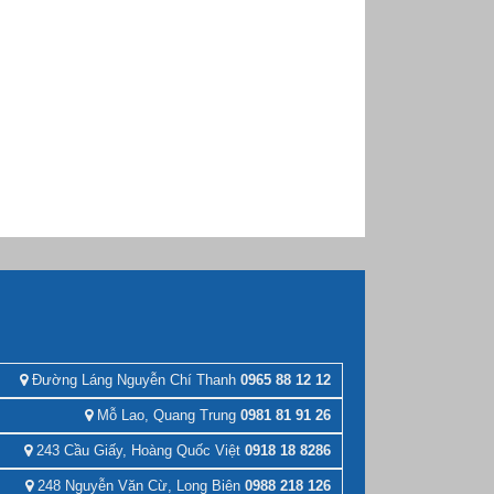
Đường Láng Nguyễn Chí Thanh
0965 88 12 12
Mỗ Lao, Quang Trung
0981 81 91 26
243 Cầu Giấy, Hoàng Quốc Việt
0918 18 8286
248 Nguyễn Văn Cừ, Long Biên
0988 218 126