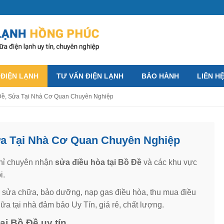
 ĐIỆN LẠNH
TƯ VẤN ĐIỆN LẠNH
BẢO HÀNH
LIÊN H
Đề, Sửa Tại Nhà Cơ Quan Chuyên Nghiệp
ửa Tại Nhà Cơ Quan Chuyên Nghiệp
chỉ chuyên nhận
sửa điều hòa tại Bồ Đề
và các khu vực
i.
n sửa chữa, bảo dưỡng, nạp gas điều hòa, thu mua điều
a tại nhà đảm bảo Uy Tín, giá rẻ, chất lượng.
ại Bồ Đề uy tín