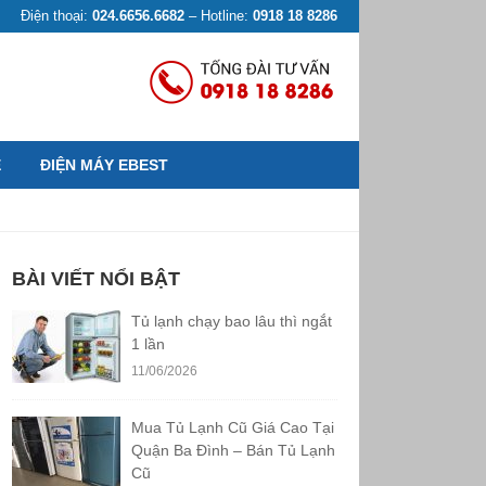
Điện thoại:
024.6656.6682
– Hotline:
0918 18 8286
Ệ
ĐIỆN MÁY EBEST
BÀI VIẾT NỔI BẬT
Tủ lạnh chạy bao lâu thì ngắt
1 lần
11/06/2026
Mua Tủ Lạnh Cũ Giá Cao Tại
Quận Ba Đình – Bán Tủ Lạnh
Cũ