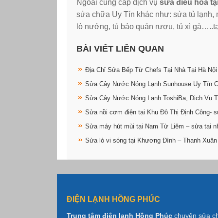
Ngoài cung cấp dịch vụ
sửa điều hòa tạ
sửa chữa Uy Tín khác như: sửa tủ lạnh, má
lò nướng, tủ bảo quản rượu, tủ xì gà…..t
BÀI VIẾT LIÊN QUAN
Địa Chỉ Sửa Bếp Từ Chefs Tại Nhà Tại Hà Nội
Sửa Cây Nước Nóng Lạnh Sunhouse Uy Tín 
Sửa Cây Nước Nóng Lạnh ToshiBa, Dịch Vụ T
Sửa nồi cơm điện tại Khu Đô Thị Định Công- s
Sửa máy hút mùi tại Nam Từ Liêm – sửa tại n
Sửa lò vi sóng tại Khương Đình – Thanh Xuân
ĐIỆN LẠNH HỒNG PHÚC
Trung tâm điện lạnh Hồng Phúc
chuyên sửa c