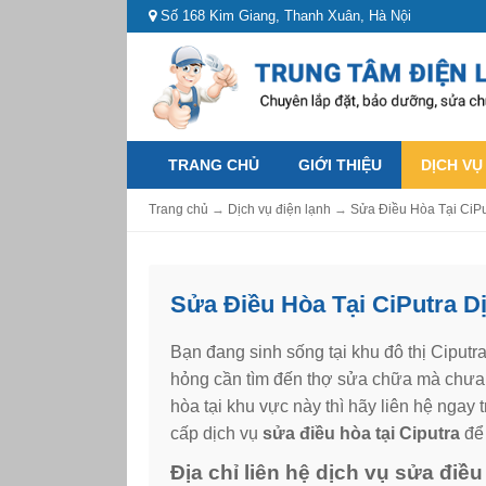
Số 168 Kim Giang, Thanh Xuân, Hà Nội
TRANG CHỦ
GIỚI THIỆU
DỊCH VỤ
Trang chủ
→
Dịch vụ điện lạnh
→
Sửa Điều Hòa Tại CiPu
Sửa Điều Hòa Tại CiPutra D
Bạn đang sinh sống tại khu đô thị Ciputr
hỏng cần tìm đến thợ sửa chữa mà chưa 
hòa tại khu vực này thì hãy liên hệ ngay
cấp dịch vụ
sửa điều hòa tại Ciputra
để 
Địa chỉ liên hệ dịch vụ sửa điều