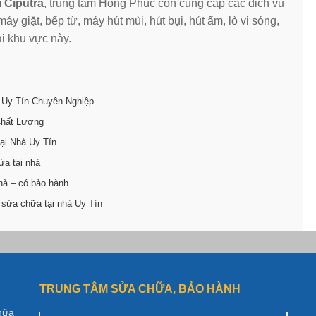
i Ciputra
, trung tâm Hồng Phúc còn cung cấp các dịch vụ
y giặt, bếp từ, máy hút mùi, hút bụi, hút ẩm, lò vi sóng,
ại khu vực này.
 Uy Tín Chuyên Nghiệp
Chất Lượng
ại Nhà Uy Tín
ửa tại nhà
hà – có bảo hành
 sửa chữa tại nhà Uy Tín
TRUNG TÂM SỬA CHỮA, BẢO HÀNH
hữa